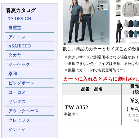
春夏カタログ
TS DESIGN
自重堂
アイトス
ASAHICHO
欲しい商品のカラーとサイズごとの数
タカヤ
※大きいサイズは割増価格となる場合があり
※選択できない色・サイズは廃番、または今
ジーベック
※数量はカート内でも変更可能です。
桑和
カートに入れるとさらに割引され
ビッグボーン
販売
品番・品名
（税
コーコス
￥3,
サンエス
TW-A352
（￥4,
アタックベース
半袖ポロ
カタロ
クレヒフク
￥8,
ジンナイ