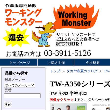
03-3911-5126
お電話の方は
トップページ
ご購入手順
会社概要
トップ
タカヤ春夏カタログ
TW
品番から探す
対象メーカー
TW-A350シリー
品番
TW-A352
半袖ポロ
画像をクリック
すると、拡大ページが