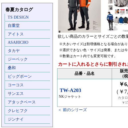
春夏カタログ
TS DESIGN
自重堂
アイトス
欲しい商品のカラーとサイズごとの数
ASAHICHO
※大きいサイズは割増価格となる場合があり
※選択できない色・サイズは廃番、または今
タカヤ
※数量はカート内でも変更可能です。
ジーベック
カートに入れるとさらに割引され
桑和
販売
品番・品名
（税
ビッグボーン
￥6,
コーコス
TW-A203
（￥7,
サンエス
NKジャケット
カタロ
アタックベース
￥15
＜ 前のシリーズ
クレヒフク
ジンナイ