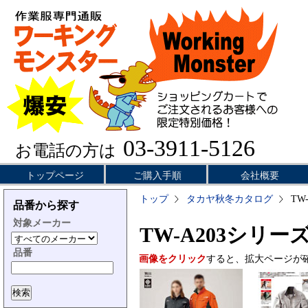
03-3911-5126
お電話の方は
トップページ
ご購入手順
会社概要
トップ
タカヤ秋冬カタログ
TW
品番から探す
対象メーカー
TW-A203シリー
品番
画像をクリック
すると、拡大ページが