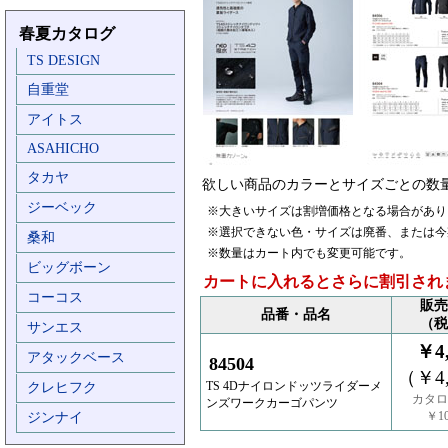
春夏カタログ
TS DESIGN
自重堂
アイトス
ASAHICHO
タカヤ
欲しい商品のカラーとサイズごとの数
ジーベック
※大きいサイズは割増価格となる場合があり
※選択できない色・サイズは廃番、または今
桑和
※数量はカート内でも変更可能です。
ビッグボーン
カートに入れるとさらに割引され
コーコス
販売
品番・品名
（税
サンエス
￥4,
アタックベース
84504
（￥4,
TS 4Dナイロンドッツライダーメ
クレヒフク
カタロ
ンズワークカーゴパンツ
￥10
ジンナイ