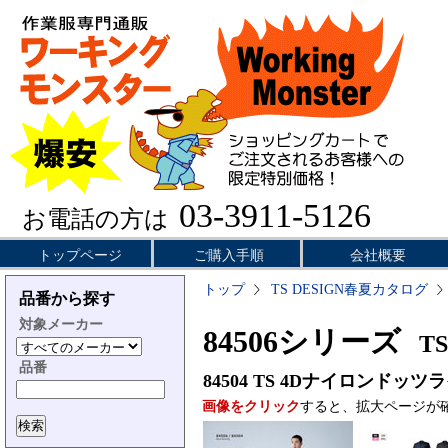
03-3911-5126
お電話の方は
トップページ
ご購入手順
会社概要
トップ
TS DESIGN春夏カタログ
品番から探す
対象メーカー
84506シリーズ
TS
品番
84504
TS 4Dナイロンドッ
画像をクリック
すると、拡大ページが