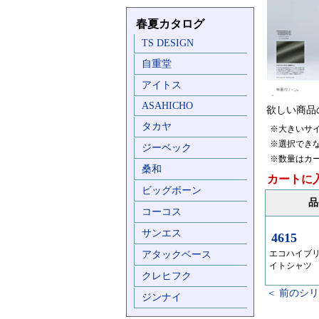
春夏カタログ
TS DESIGN
自重堂
アイトス
ASAHICHO
欲しい商品
タカヤ
※大きいサ
※選択でき
ジーベック
※数量はカ
桑和
カートに
ビッグボーン
品
コーコス
サンエス
4615
エコハイブ
アタックベース
イトシャツ
クレヒフク
＜ 前のシ
ジンナイ