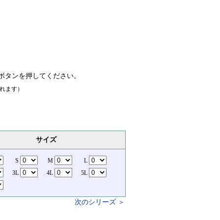
ボタンを押してください。
れます）
サイズ
S
M
L
3L
4L
5L
次のシリーズ ＞