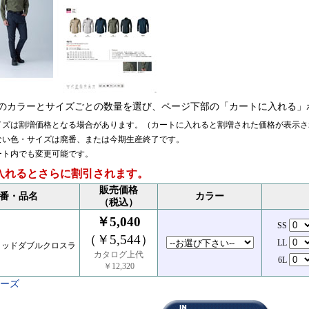
のカラーとサイズごとの数量を選び、ページ下部の「カートに入れる」
イズは割増価格となる場合があります。（カートに入れると割増された価格が表示さ
ない色・サイズは廃番、または今期生産終了です。
ート内でも変更可能です。
入れるとさらに割引されます。
販売価格
番・品名
カラー
（税込）
￥5,040
SS
（￥5,544）
LL
リッドダブルクロスラ
カタログ上代
6L
￥12,320
リーズ