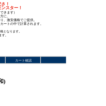
安さ！
モンスター！
もできます）
の方に、
限り、激安価格でご提供。
、カートの中で計算されます。
価格となります。
ます。
カート確認
和)