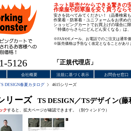
ネット販売だからできる驚きの
作業服や防寒服を安く買うなら
安さを比べてみてください！（品番検索
作業着・防寒着・ユニフォームをお求め
ショッピングカートでお買上げの場合に
「特価からさらにどんどん安くなる」は
※FAXやEメール、お電話でのご注文は通常
※販売価格は予告なく改定となることがあり
1-5126
「正規代理店」
会社概要
法規に基づく表示
お問合せ窓口
TS DESIGN春夏カタログ
4615シリーズ
5シリーズ
TS DESIGN／TSデザイン(藤
ック
すると、拡大ページが確認できます。（別ウィンドウ）