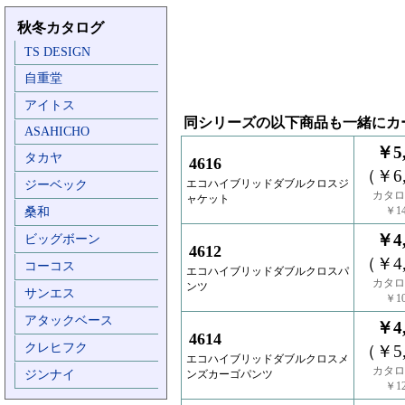
秋冬カタログ
TS DESIGN
自重堂
アイトス
同シリーズの以下商品も一緒にカ
ASAHICHO
￥5,
タカヤ
4616
（￥6,
エコハイブリッドダブルクロスジ
ジーベック
カタロ
ャケット
￥14
桑和
￥4,
ビッグボーン
4612
（￥4,
コーコス
エコハイブリッドダブルクロスパ
カタロ
ンツ
サンエス
￥10
アタックベース
￥4,
4614
クレヒフク
（￥5,
エコハイブリッドダブルクロスメ
カタロ
ジンナイ
ンズカーゴパンツ
￥12