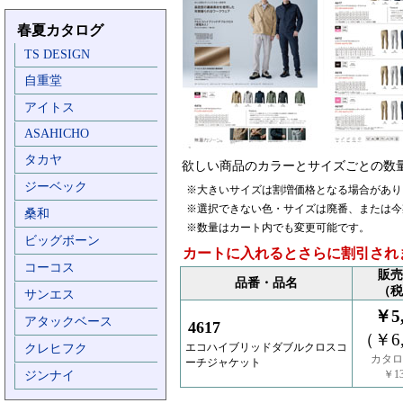
春夏カタログ
TS DESIGN
自重堂
アイトス
ASAHICHO
タカヤ
欲しい商品のカラーとサイズごとの数
ジーベック
※大きいサイズは割増価格となる場合があり
※選択できない色・サイズは廃番、または今
桑和
※数量はカート内でも変更可能です。
ビッグボーン
カートに入れるとさらに割引され
コーコス
販売
品番・品名
（税
サンエス
￥5,
アタックベース
4617
（￥6,
エコハイブリッドダブルクロスコ
クレヒフク
カタロ
ーチジャケット
￥13
ジンナイ