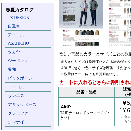
春夏カタログ
TS DESIGN
自重堂
アイトス
ASAHICHO
タカヤ
欲しい商品のカラーとサイズごとの数
ジーベック
※大きいサイズは割増価格となる場合があり
※選択できない色・サイズは廃番、または今
桑和
※数量はカート内でも変更可能です。
ビッグボーン
カートに入れるとさらに割引され
コーコス
販売
品番・品名
（税
サンエス
￥5,
アタックベース
4607
（￥6,
TS4Dナイロンドッツコーチジャ
クレヒフク
カタロ
ケット
￥13
ジンナイ