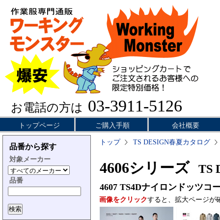
03-3911-5126
お電話の方は
トップページ
ご購入手順
会社概要
トップ
TS DESIGN春夏カタログ
品番から探す
対象メーカー
4606シリーズ
TS 
品番
4607
TS4Dナイロンドッツコ
画像をクリック
すると、拡大ページが