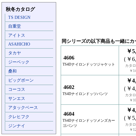
秋冬カタログ
TS DESIGN
自重堂
アイトス
同シリーズの以下商品も一緒にカ
ASAHICHO
￥5,
タカヤ
4606
（￥6,
ジーベック
TS4Dナイロンドッツジャケット
カタロ
￥14
桑和
￥4,
ビッグボーン
4602
（￥4,
コーコス
TS4Dナイロンドッツパンツ
カタロ
サンエス
￥10
アタックベース
￥4,
4604
クレヒフク
（￥5,
TS4Dナイロンドッツメンズカー
カタロ
ジンナイ
ゴパンツ
￥12