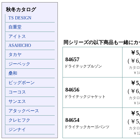
秋冬カタログ
TS DESIGN
自重堂
アイトス
同シリーズの以下商品も一緒にカ
ASAHICHO
￥5,
タカヤ
84657
（￥6,
ジーベック
ドライテックブルゾン
カタロ
￥14
桑和
￥5,
ビッグボーン
84656
（￥6,
コーコス
ドライテックジャケット
カタロ
サンエス
￥14
アタックベース
￥5,
84654
クレヒフク
（￥5,
ドライテックカーゴパンツ
カタロ
ジンナイ
￥12