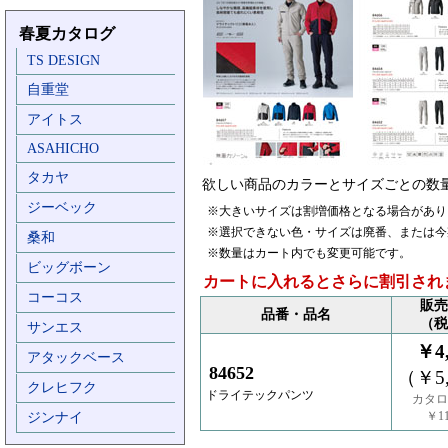
春夏カタログ
TS DESIGN
自重堂
アイトス
ASAHICHO
タカヤ
欲しい商品のカラーとサイズごとの数
ジーベック
※大きいサイズは割増価格となる場合があり
※選択できない色・サイズは廃番、または今
桑和
※数量はカート内でも変更可能です。
ビッグボーン
カートに入れるとさらに割引され
コーコス
販売
品番・品名
（税
サンエス
￥4,
アタックベース
84652
（￥5,
クレヒフク
ドライテックパンツ
カタロ
￥11
ジンナイ