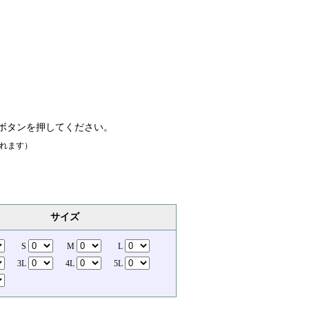
ボタンを押してください。
れます）
サイズ
S
M
L
3L
4L
5L