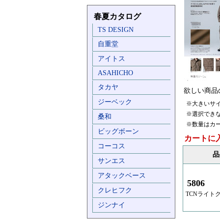
春夏カタログ
TS DESIGN
自重堂
アイトス
ASAHICHO
タカヤ
欲しい商品
ジーベック
※大きいサ
※選択でき
桑和
※数量はカ
ビッグボーン
カートに
コーコス
品
サンエス
アタックベース
5806
クレヒフク
TCNライト
ジンナイ