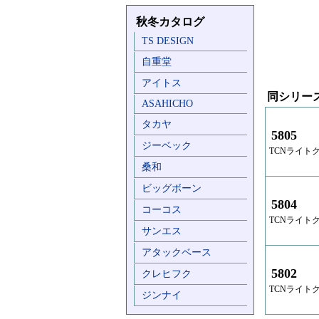
秋冬カタログ
TS DESIGN
自重堂
アイトス
同シリー
ASAHICHO
タカヤ
5805
ジーベック
TCNライト
桑和
ビッグボーン
5804
コーコス
TCNライト
サンエス
アタックベース
5802
クレヒフク
TCNライト
ジンナイ