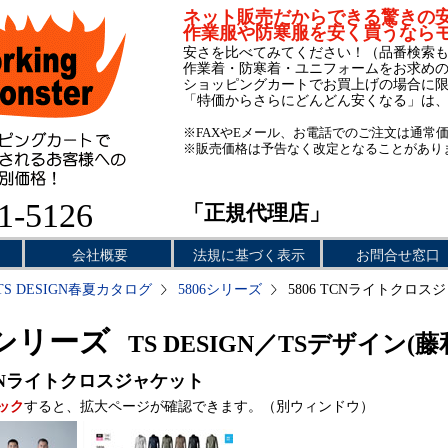
ネット販売だからできる驚きの
作業服や防寒服を安く買うなら
安さを比べてみてください！（品番検索
作業着・防寒着・ユニフォームをお求め
ショッピングカートでお買上げの場合に
「特価からさらにどんどん安くなる」は
※FAXやEメール、お電話でのご注文は通常
※販売価格は予告なく改定となることがあり
1-5126
「正規代理店」
会社概要
法規に基づく表示
お問合せ窓口
TS DESIGN春夏カタログ
5806シリーズ
5806 TCNライトクロス
6シリーズ
TS DESIGN／TSデザイン(藤
Nライトクロスジャケット
ック
すると、拡大ページが確認できます。（別ウィンドウ）