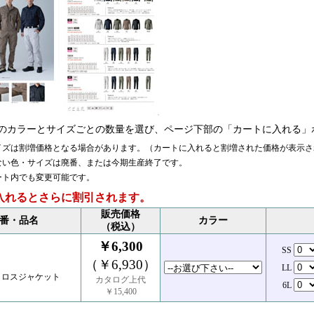
のカラーとサイズごとの数量を選び、ページ下部の「カートに入れる」
イズは割増価格となる場合があります。（カートに入れると割増された価格が表示さ
ない色・サイズは廃番、または今期生産終了です。
ート内でも変更可能です。
入れるとさらに割引されます。
販売価格
番・品名
カラー
（税込）
￥6,300
SS
（￥6,930）
LL
クロスジャケット
カタログ上代
6L
￥15,400