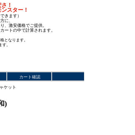
安さ！
モンスター！
もできます）
の方に、
限り、激安価格でご提供。
、カートの中で計算されます。
価格となります。
ます。
カート確認
ジャケット
和)