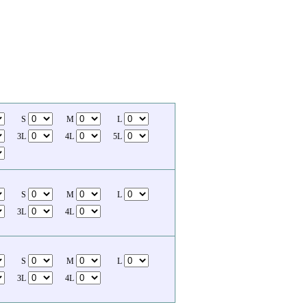
S
M
L
3L
4L
5L
S
M
L
3L
4L
S
M
L
3L
4L