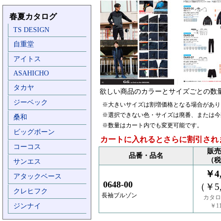
春夏カタログ
TS DESIGN
自重堂
アイトス
ASAHICHO
タカヤ
欲しい商品のカラーとサイズごとの数
ジーベック
※大きいサイズは割増価格となる場合があり
※選択できない色・サイズは廃番、または今
桑和
※数量はカート内でも変更可能です。
ビッグボーン
カートに入れるとさらに割引され
コーコス
販売
品番・品名
（税
サンエス
￥4,
アタックベース
0648-00
（￥5,
クレヒフク
長袖ブルゾン
カタロ
ジンナイ
￥11