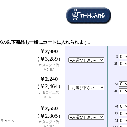
ズの以下商品も一緒にカートに入れられます。
￥2,990
S
（￥3,289）
ン
3L
カタログ上代
￥7,480
￥2,240
M
（￥2,464）
4L
カタログ上代
￥5,610
70
￥2,550
82
（￥2,805）
スラックス
95
カタログ上代
￥6,380