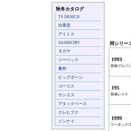
秋冬カタログ
TS DESIGN
自重堂
アイトス
ASAHICHO
同シリー
タカヤ
1993
ジーベック
長袖ブルゾ
桑和
ビッグボーン
コーコス
195
長袖シャツ
サンエス
アタックベース
クレヒフク
1999
ジンナイ
ツータック