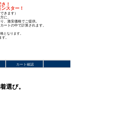
安さ！
モンスター！
もできます）
の方に、
限り、激安価格でご提供。
、カートの中で計算されます。
価格となります。
ます。
カート確認
事着選び。