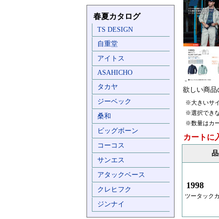
春夏カタログ
TS DESIGN
自重堂
アイトス
ASAHICHO
タカヤ
欲しい商品
ジーベック
※大きいサ
※選択でき
桑和
※数量はカ
ビッグボーン
カートに
コーコス
品
サンエス
アタックベース
1998
クレヒフク
ツータック
ジンナイ