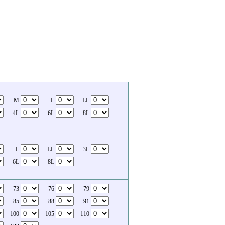
M
L
LL
4L
6L
8L
L
LL
3L
6L
8L
73
76
79
85
88
91
100
105
110