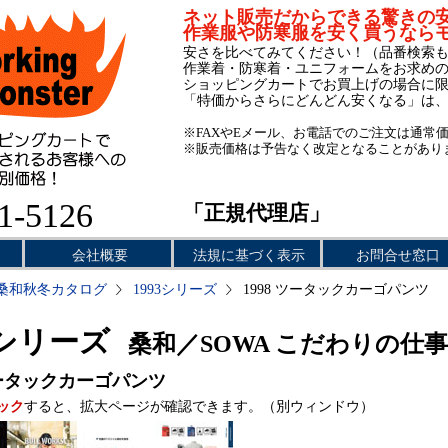
ネット販売だからできる驚きの
作業服や防寒服を安く買うなら
安さを比べてみてください！（品番検索
作業着・防寒着・ユニフォームをお求め
ショッピングカートでお買上げの場合に
「特価からさらにどんどん安くなる」は
※FAXやEメール、お電話でのご注文は通常
※販売価格は予告なく改定となることがあり
1-5126
「正規代理店」
会社概要
法規に基づく表示
お問合せ窓口
桑和秋冬カタログ
1993シリーズ
1998 ツータックカーゴパンツ
3シリーズ
桑和／SOWA こだわりの仕
タックカーゴパンツ
ック
すると、拡大ページが確認できます。（別ウィンドウ）