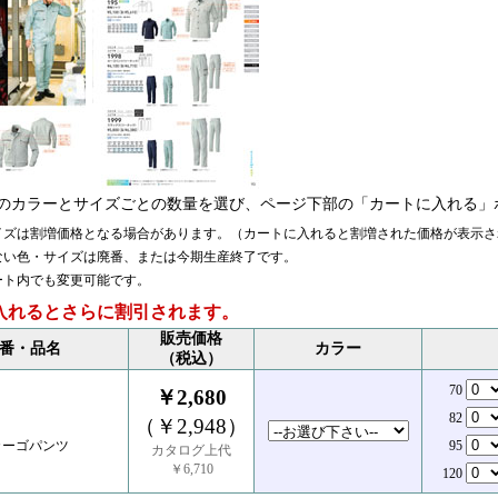
のカラーとサイズごとの数量を選び、ページ下部の「カートに入れる」
イズは割増価格となる場合があります。（カートに入れると割増された価格が表示さ
ない色・サイズは廃番、または今期生産終了です。
ート内でも変更可能です。
入れるとさらに割引されます。
販売価格
番・品名
カラー
（税込）
70
￥2,680
82
（￥2,948）
カーゴパンツ
95
カタログ上代
￥6,710
120