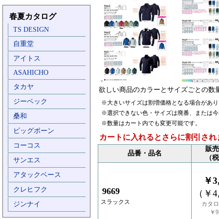
春夏カタログ
TS DESIGN
自重堂
アイトス
ASAHICHO
タカヤ
欲しい商品のカラーとサイズごとの数
ジーベック
※大きいサイズは割増価格となる場合があり
※選択できない色・サイズは廃番、または今
桑和
※数量はカート内でも変更可能です。
ビッグボーン
カートに入れるとさらに割引され
コーコス
販売
品番・品名
（税
サンエス
アタックベース
￥3,
クレヒフク
9669
（￥4,
スラックス
ジンナイ
カタロ
￥9,