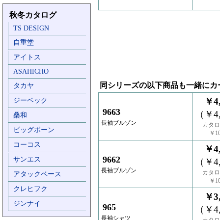
秋冬カタログ
TS DESIGN
自重堂
アイトス
ASAHICHO
同シリーズの以下商品も一緒にカ
タカヤ
￥4,
ジーベック
9663
（￥4,
桑和
長袖ブルゾン
カタロ
ビッグボーン
￥10
コーコス
￥4,
9662
サンエス
（￥4,
長袖ブルゾン
カタロ
アタックベース
￥10
クレヒフク
￥3,
ジンナイ
965
（￥4,
長袖シャツ