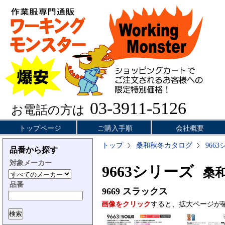
03-3911-5126
お電話の方は
トップページ
ご購入手順
会社概要
トップ
桑和秋冬カタログ
966
品番から探す
対象メーカー
9663シリーズ
桑和
品番
9669
スラックス
画像をクリック
すると、拡大ページが