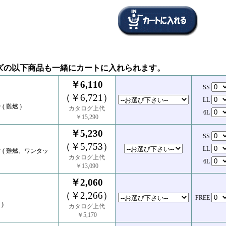
ズの以下商品も一緒にカートに入れられます。
￥6,110
SS
（￥6,721）
LL
 難燃 )
カタログ上代
6L
￥15,290
￥5,230
SS
（￥5,753）
LL
 ( 難燃、ワンタッ
カタログ上代
6L
￥13,090
￥2,060
（￥2,266）
FREE
)
カタログ上代
￥5,170