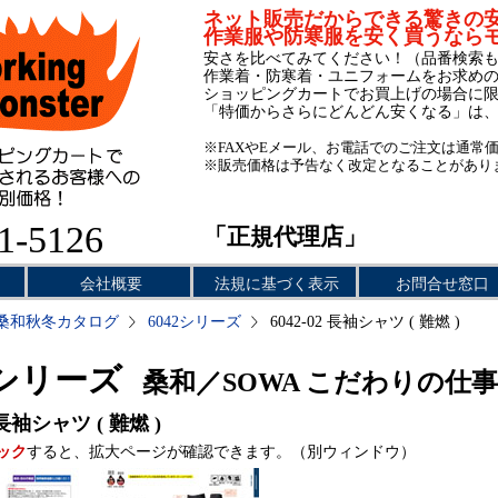
ネット販売だからできる驚きの
作業服や防寒服を安く買うなら
安さを比べてみてください！（品番検索
作業着・防寒着・ユニフォームをお求め
ショッピングカートでお買上げの場合に
「特価からさらにどんどん安くなる」は
※FAXやEメール、お電話でのご注文は通常
※販売価格は予告なく改定となることがあり
1-5126
「正規代理店」
会社概要
法規に基づく表示
お問合せ窓口
桑和秋冬カタログ
6042シリーズ
6042-02 長袖シャツ ( 難燃 )
2シリーズ
桑和／SOWA こだわりの仕
長袖シャツ ( 難燃 )
ック
すると、拡大ページが確認できます。（別ウィンドウ）