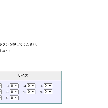
ボタンを押してください。
れます）
サイズ
S
M
L
3L
4L
5L
8L