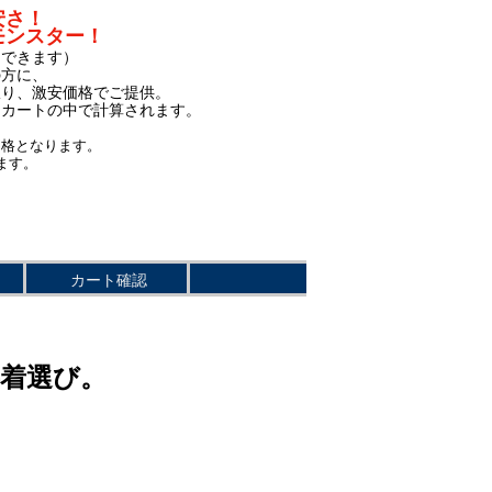
安さ！
モンスター！
もできます）
の方に、
限り、激安価格でご提供。
、カートの中で計算されます。
価格となります。
ます。
カート確認
事着選び。