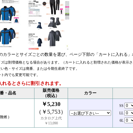
のカラーとサイズごとの数量を選び、ページ下部の「カートに入れる」
イズは割増価格となる場合があります。（カートに入れると割増された価格が表示さ
ない色・サイズは廃番、または今期生産終了です。
ート内でも変更可能です。
入れるとさらに割引されます。
販売価格
番・品名
カラー
（税込）
￥5,230
SS
（￥5,753）
LL
難燃 )
カタログ上代
6L
￥13,090