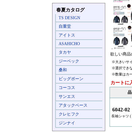
春夏カタログ
TS DESIGN
自重堂
アイトス
ASAHICHO
タカヤ
欲しい商品
ジーベック
※大きいサ
※選択でき
桑和
※数量はカ
ビッグボーン
カートに
コーコス
品
サンエス
アタックベース
6042-02
クレヒフク
長袖シャツ ( 
ジンナイ