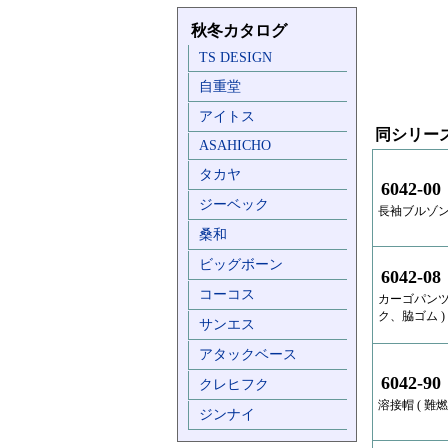
秋冬カタログ
TS DESIGN
自重堂
アイトス
同シリー
ASAHICHO
タカヤ
6042-00
ジーベック
長袖ブルゾン (
桑和
ビッグボーン
6042-08
コーコス
カーゴパンツ
ク、脇ゴム )
サンエス
アタックベース
6042-90
クレヒフク
溶接帽 ( 難燃 
ジンナイ