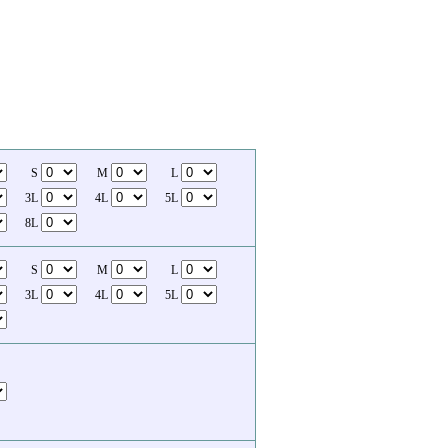
S
M
L
3L
4L
5L
8L
S
M
L
3L
4L
5L