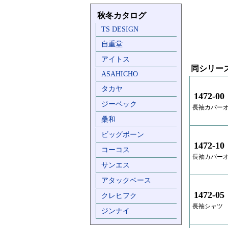
秋冬カタログ
TS DESIGN
自重堂
アイトス
同シリー
ASAHICHO
タカヤ
1472-00
ジーベック
長袖カバー
桑和
ビッグボーン
1472-10
コーコス
長袖カバー
サンエス
アタックベース
1472-05
クレヒフク
長袖シャツ
ジンナイ