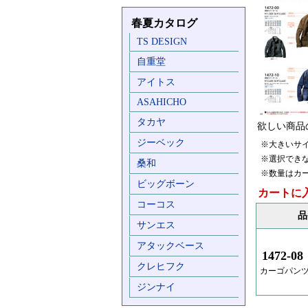
春夏カタログ
TS DESIGN
自重堂
アイトス
ASAHICHO
タカヤ
欲しい商品
ジーベック
※大きいサ
※選択でき
桑和
※数量はカ
ビッグボーン
カートに
コーコス
品
サンエス
アタックベース
1472-08
クレヒフク
カーゴパンツ
ジンナイ