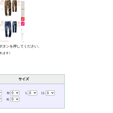
ボタンを押してください。
れます）
サイズ
M
L
LL
4L