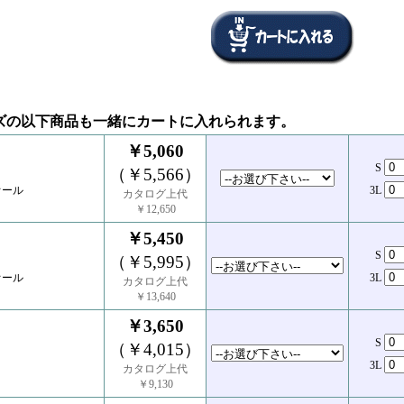
ズの以下商品も一緒にカートに入れられます。
￥5,060
S
（￥5,566）
オール
3L
カタログ上代
￥12,650
￥5,450
S
（￥5,995）
オール
3L
カタログ上代
￥13,640
￥3,650
S
（￥4,015）
3L
カタログ上代
￥9,130