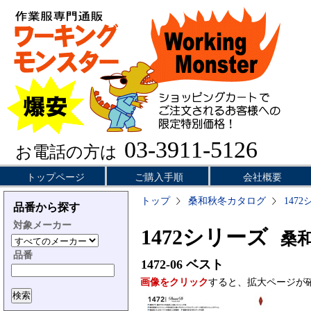
03-3911-5126
お電話の方は
トップページ
ご購入手順
会社概要
トップ
桑和秋冬カタログ
147
品番から探す
対象メーカー
1472シリーズ
桑和
品番
1472-06
ベスト
画像をクリック
すると、拡大ページが