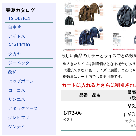
春夏カタログ
TS DESIGN
自重堂
アイトス
ASAHICHO
タカヤ
欲しい商品のカラーとサイズごとの数
ジーベック
※大きいサイズは割増価格となる場合があり
※選択できない色・サイズは廃番、または今
桑和
※数量はカート内でも変更可能です。
ビッグボーン
カートに入れるとさらに割引され
コーコス
販売
品番・品名
（税
サンエス
￥3,
アタックベース
1472-06
（￥3,
クレヒフク
ベスト
カタロ
￥8,
ジンナイ