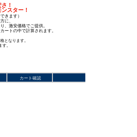
安さ！
モンスター！
もできます）
の方に、
限り、激安価格でご提供。
、カートの中で計算されます。
価格となります。
ます。
カート確認