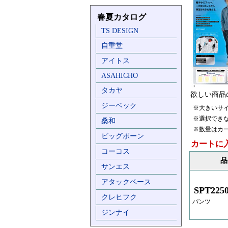
春夏カタログ
TS DESIGN
自重堂
アイトス
ASAHICHO
タカヤ
欲しい商品
ジーベック
※大きいサ
※選択でき
桑和
※数量はカ
ビッグボーン
カートに
コーコス
品
サンエス
アタックベース
SPT225
クレヒフク
パンツ
ジンナイ