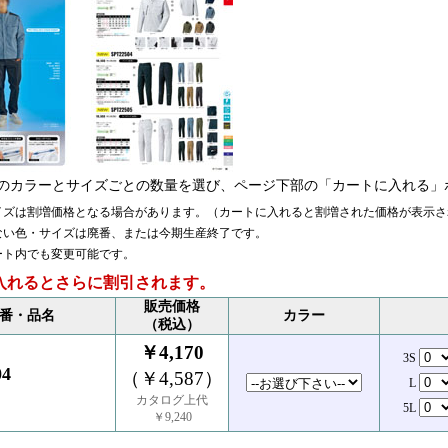
のカラーとサイズごとの数量を選び、ページ下部の「カートに入れる」
イズは割増価格となる場合があります。（カートに入れると割増された価格が表示さ
ない色・サイズは廃番、または今期生産終了です。
ート内でも変更可能です。
入れるとさらに割引されます。
販売価格
番・品名
カラー
（税込）
￥4,170
3S
04
（￥4,587）
L
カタログ上代
5L
￥9,240