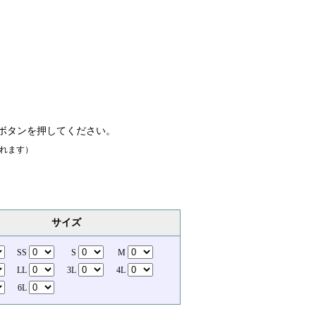
ボタンを押してください。
れます）
サイズ
SS
S
M
LL
3L
4L
6L