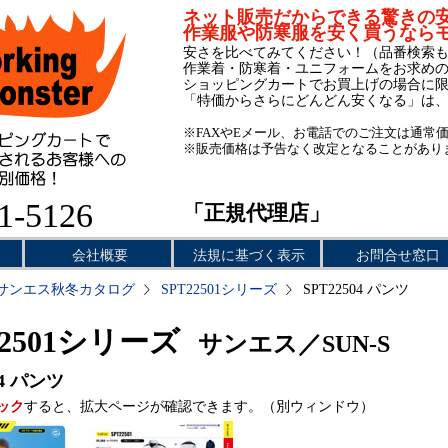
ネット販売だからできる驚きの
作業服や防寒服を安く買うなら
安さを比べてみてください！（品番検索
作業着・防寒着・ユニフォームをお求め
ショッピングカートでお買上げの場合に
「特価からさらにどんどん安くなる」は
※FAXやEメール、お電話でのご注文は通常
※販売価格は予告なく改定となることがあり
1-5126
「正規代理店」
会社概要
法規に基づく表示
お問合せ窓口
サンエス秋冬カタログ
SPT22501シリーズ
SPT22504 パンツ
22501シリーズ
サンエス／SUN-S
4
パンツ
ック
すると、拡大ページが確認できます。（別ウィンドウ）