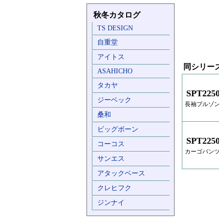
秋冬カタログ
TS DESIGN
自重堂
アイトス
同シリー
ASAHICHO
タカヤ
SPT225
ジーベック
長袖ブルゾ
桑和
ビッグボーン
SPT225
コーコス
カーゴパン
サンエス
アタックベース
クレヒフク
ジンナイ