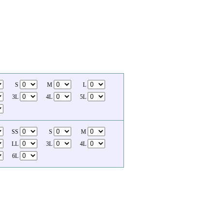
S
M
L
3L
4L
5L
SS
S
M
LL
3L
4L
6L