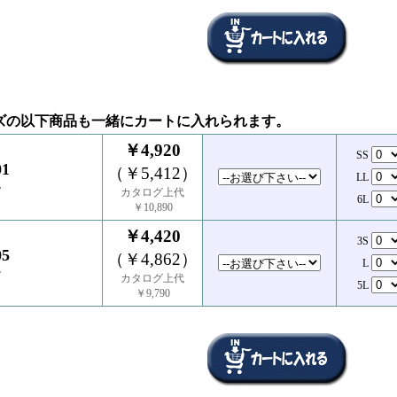
ズの以下商品も一緒にカートに入れられます。
￥4,920
SS
01
（￥5,412）
LL
ン
カタログ上代
6L
￥10,890
￥4,420
3S
05
（￥4,862）
L
ツ
カタログ上代
5L
￥9,790