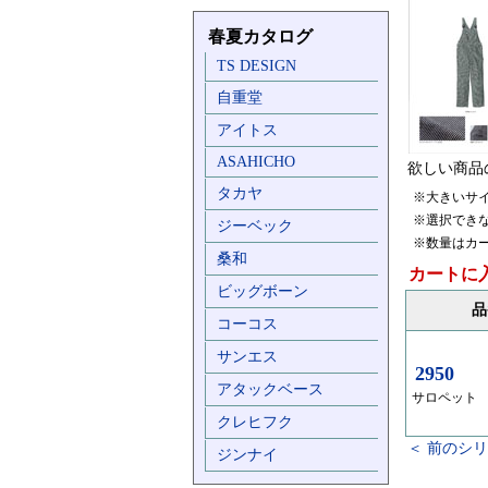
春夏カタログ
TS DESIGN
自重堂
アイトス
ASAHICHO
欲しい商品
タカヤ
※大きいサ
※選択でき
ジーベック
※数量はカ
桑和
カートに
ビッグボーン
品
コーコス
サンエス
2950
アタックベース
サロペット
クレヒフク
＜ 前のシ
ジンナイ