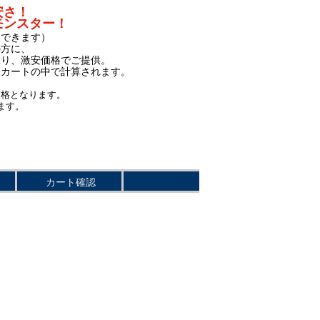
安さ！
モンスター！
もできます）
の方に、
限り、激安価格でご提供。
、カートの中で計算されます。
価格となります。
ます。
カート確認