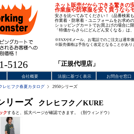
ネット販売だからできる驚きの
作業服や防寒服を安く買うなら
安さを比べてみてください！（品番検索
作業着・防寒着・ユニフォームをお求め
ショッピングカートでお買上げの場合に
「特価からさらにどんどん安くなる」は
※FAXやEメール、お電話でのご注文は通常
※販売価格は予告なく改定となることがあり
1-5126
「正規代理店」
会社概要
法規に基づく表示
お問合せ窓口
クレヒフク春夏カタログ
2950シリーズ
0シリーズ
クレヒフク／KURE
ック
すると、拡大ページが確認できます。（別ウィンドウ）