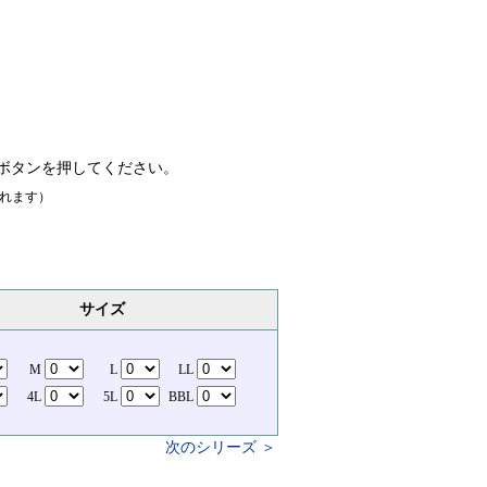
ボタンを押してください。
れます）
サイズ
M
L
LL
4L
5L
BBL
次のシリーズ ＞