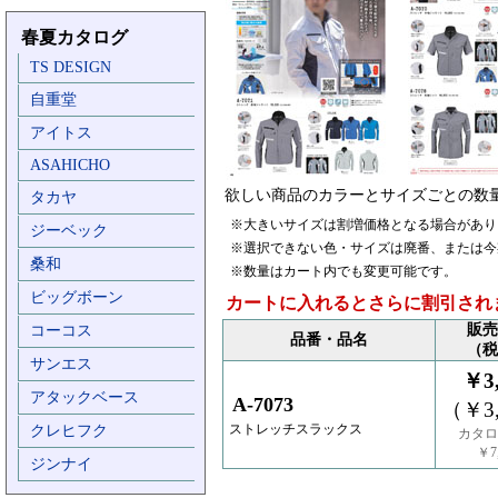
春夏カタログ
TS DESIGN
自重堂
アイトス
ASAHICHO
欲しい商品のカラーとサイズごとの数
タカヤ
※大きいサイズは割増価格となる場合があり
ジーベック
※選択できない色・サイズは廃番、または今
桑和
※数量はカート内でも変更可能です。
ビッグボーン
カートに入れるとさらに割引され
販売
コーコス
品番・品名
（税
サンエス
￥3,
アタックベース
A-7073
（￥3,
ストレッチスラックス
クレヒフク
カタロ
￥7,
ジンナイ