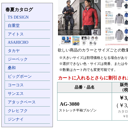
春夏カタログ
TS DESIGN
自重堂
アイトス
ASAHICHO
欲しい商品のカラーとサイズごとの数
タカヤ
※大きいサイズは割増価格となる場合があり
ジーベック
※選択できない色・サイズは廃番、または今
桑和
※数量はカート内でも変更可能です。
ビッグボーン
カートに入れるとさらに割引され
販売
コーコス
品番・品名
（税
サンエス
￥3,
アタックベース
AG-3080
（￥3,
ストレッチ半袖ブルゾン
クレヒフク
カタロ
￥8,
ジンナイ