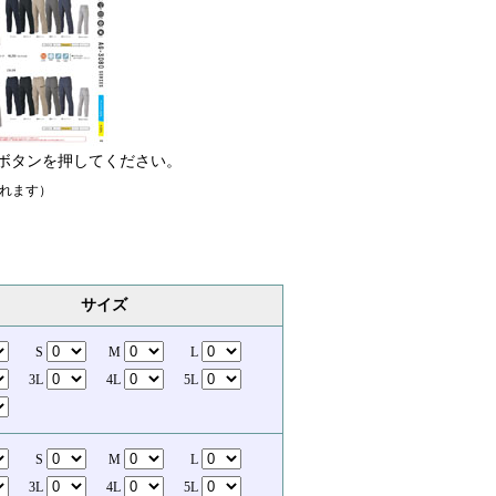
ボタンを押してください。
れます）
サイズ
S
M
L
3L
4L
5L
S
M
L
3L
4L
5L