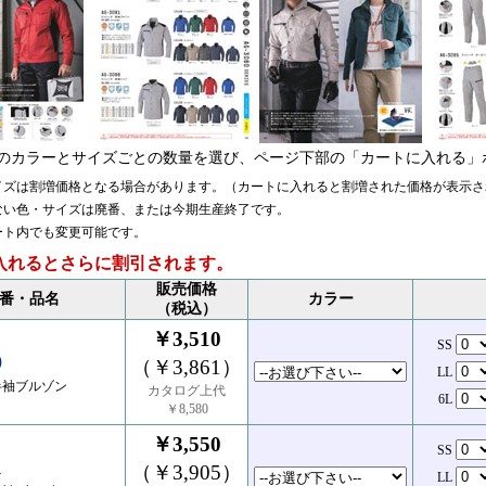
のカラーとサイズごとの数量を選び、ページ下部の「カートに入れる」
イズは割増価格となる場合があります。（カートに入れると割増された価格が表示さ
ない色・サイズは廃番、または今期生産終了です。
ート内でも変更可能です。
入れるとさらに割引されます。
販売価格
番・品名
カラー
（税込）
￥3,510
SS
0
（￥3,861）
LL
半袖ブルゾン
カタログ上代
6L
￥8,580
￥3,550
SS
1
（￥3,905）
LL