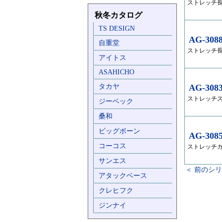
ストレッチ
秋冬カタログ
TS DESIGN
AG-308
自重堂
ストレッチ
アイトス
ASAHICHO
タカヤ
AG-308
ストレッチ
ジーベック
桑和
ビッグボーン
AG-308
コーコス
ストレッチ
サンエス
＜ 前のシ
アタックベース
クレヒフク
ジンナイ