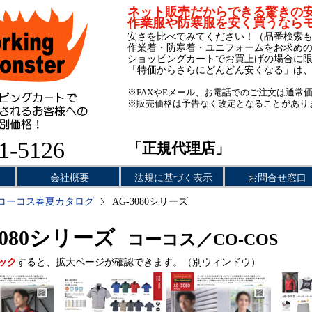
ネット販売だからできる驚きの
作業服や防寒服を安く買うなら
安さを比べてみてください！（品番検索
作業着・防寒着・ユニフォームをお求め
ショッピングカートでお買上げの場合に
「特価からさらにどんどん安くなる」は
※FAXやEメール、お電話でのご注文は通常
※販売価格は予告なく改定となることがあり
1-5126
「正規代理店」
会社概要
法規に基づく表示
お問合せ窓口
コーコス春夏カタログ
AG-3080シリーズ
3080シリーズ
コーコス／CO-COS
ック
すると、拡大ページが確認できます。（別ウィンドウ）