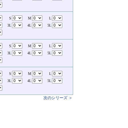
S
M
L
3L
4L
5L
S
M
L
3L
4L
5L
S
M
L
3L
4L
5L
次のシリーズ ＞