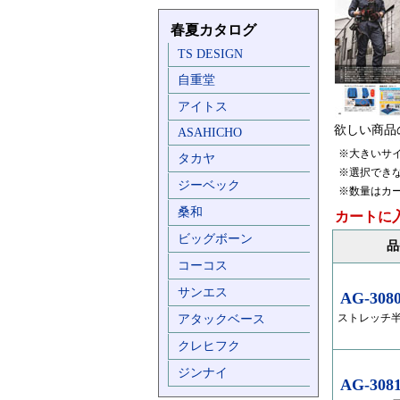
春夏カタログ
TS DESIGN
自重堂
アイトス
欲しい商品
ASAHICHO
※大きいサ
タカヤ
※選択でき
ジーベック
※数量はカ
桑和
カートに
ビッグボーン
品
コーコス
サンエス
AG-308
ストレッチ
アタックベース
クレヒフク
ジンナイ
AG-308