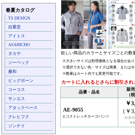
春夏カタログ
TS DESIGN
自重堂
アイトス
ASAHICHO
欲しい商品のカラーとサイズごとの数
タカヤ
※大きいサイズは割増価格となる場合があり
ジーベック
※選択できない色・サイズは廃番、または今
桑和
※数量はカート内でも変更可能です。
ビッグボーン
カートに入れるとさらに割引され
販売
コーコス
品番・品名
（税
サンエス
￥3,
アタックベース
AE-9055
（￥3,
エコストレッチカーゴパンツ
クレヒフク
カタロ
￥8,
ジンナイ