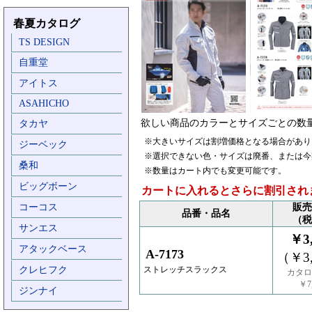
春夏カタログ
TS DESIGN
自重堂
アイトス
ASAHICHO
欲しい商品のカラーとサイズごとの数
タカヤ
※大きいサイズは割増価格となる場合があり
ジーベック
※選択できない色・サイズは廃番、または今
桑和
※数量はカート内でも変更可能です。
ビッグボーン
カートに入れるとさらに割引され
コーコス
販売
品番・品名
（税
サンエス
￥3,
アタックベース
A-7173
（￥3,
クレヒフク
ストレッチスラックス
カタロ
￥7,
ジンナイ