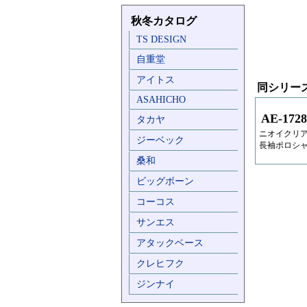
秋冬カタログ
TS DESIGN
自重堂
アイトス
同シリー
ASAHICHO
AE-1728
タカヤ
ニオイクリア
ジーベック
長袖ポロシ
桑和
ビッグボーン
コーコス
サンエス
アタックベース
クレヒフク
ジンナイ