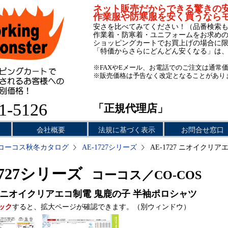
ネット販売だからできる驚きの
作業服や防寒服を安く買うなら
安さを比べてみてください！（品番検索
作業着・防寒着・ユニフォームをお求め
ショッピングカートでお買上げの場合に
「特価からさらにどんどん安くなる」は
※FAXやEメール、お電話でのご注文は通常
※販売価格は予告なく改定となることがあり
1-5126
「正規代理店」
会社概要
法規に基づく表示
お問合せ窓口
コーコス秋冬カタログ
AE-1727シリーズ
AE-1727 ニオイクリ
1727シリーズ
コーコス／CO-COS
ニオイクリアエコ制電 鬼鹿の子 半袖ポロシャツ
ック
すると、拡大ページが確認できます。（別ウィンドウ）