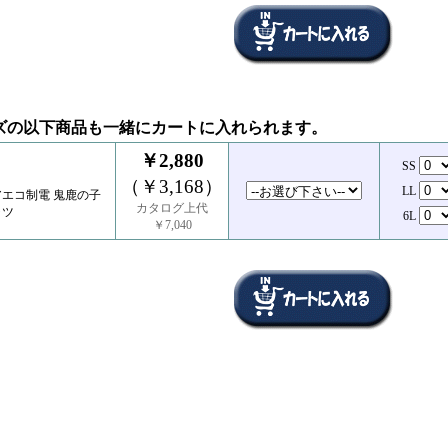
ズの以下商品も一緒にカートに入れられます。
￥2,880
SS
（￥3,168）
LL
エコ制電 鬼鹿の子
カタログ上代
ャツ
6L
￥7,040