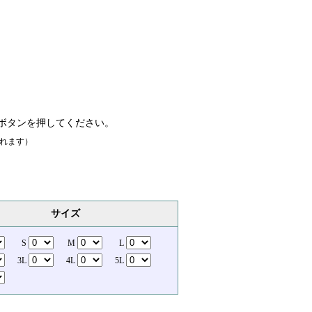
ボタンを押してください。
れます）
サイズ
S
M
L
3L
4L
5L