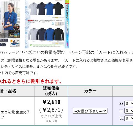
のカラーとサイズごとの数量を選び、ページ下部の「カートに入れる」
イズは割増価格となる場合があります。（カートに入れると割増された価格が表示さ
ない色・サイズは廃番、または今期生産終了です。
ート内でも変更可能です。
入れるとさらに割引されます。
販売価格
番・品名
カラー
（税込）
￥2,610
SS
（￥2,871）
LL
エコ制電 鬼鹿の子
カタログ上代
ャツ
6L
￥6,380