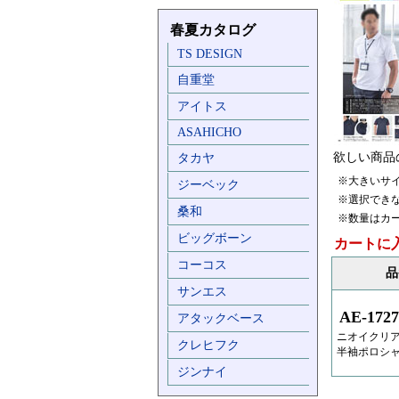
春夏カタログ
TS DESIGN
自重堂
アイトス
ASAHICHO
欲しい商品
タカヤ
※大きいサ
ジーベック
※選択でき
桑和
※数量はカ
ビッグボーン
カートに
コーコス
品
サンエス
AE-1727
アタックベース
ニオイクリア
クレヒフク
半袖ポロシ
ジンナイ