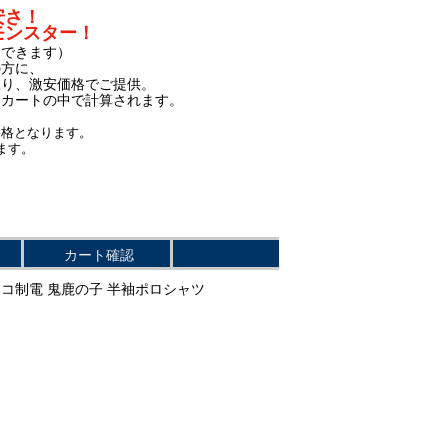
安さ！
モンスター！
もできます）
の方に、
限り、激安価格でご提供。
、カートの中で計算されます。
価格となります。
ます。
カート確認
アエコ制電 鬼鹿の子 半袖ポロシャツ