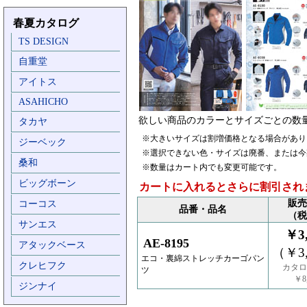
春夏カタログ
TS DESIGN
自重堂
アイトス
ASAHICHO
欲しい商品のカラーとサイズごとの数
タカヤ
※大きいサイズは割増価格となる場合があり
ジーベック
※選択できない色・サイズは廃番、または今
桑和
※数量はカート内でも変更可能です。
ビッグボーン
カートに入れるとさらに割引され
販売
コーコス
品番・品名
（税
サンエス
￥3,
AE-8195
アタックベース
（￥3,
エコ・裏綿ストレッチカーゴパン
クレヒフク
カタロ
ツ
￥8,
ジンナイ