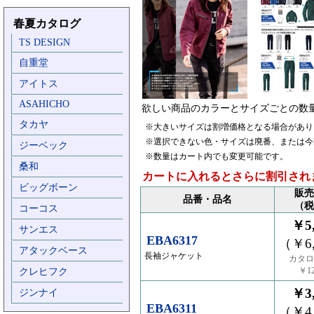
春夏カタログ
TS DESIGN
自重堂
アイトス
ASAHICHO
欲しい商品のカラーとサイズごとの数
タカヤ
※大きいサイズは割増価格となる場合があり
※選択できない色・サイズは廃番、または今
ジーベック
※数量はカート内でも変更可能です。
桑和
カートに入れるとさらに割引され
ビッグボーン
販売
品番・品名
（税
コーコス
￥5,
サンエス
EBA6317
（￥6,
アタックベース
長袖ジャケット
カタロ
￥12
クレヒフク
￥3,
ジンナイ
EBA6311
（￥4,