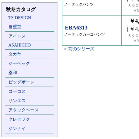
ノータックパンツ
カタロ
秋冬カタログ
￥8,
TS DESIGN
￥4,
自重堂
EBA6313
（￥4,
ノータックカーゴパンツ
カタロ
アイトス
￥9,
ASAHICHO
＜ 前のシリーズ
タカヤ
ジーベック
桑和
ビッグボーン
コーコス
サンエス
アタックベース
クレヒフク
ジンナイ