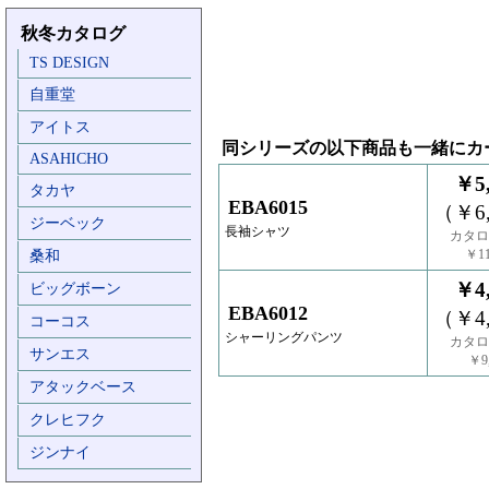
秋冬カタログ
TS DESIGN
自重堂
アイトス
同シリーズの以下商品も一緒にカ
ASAHICHO
￥5,
タカヤ
EBA6015
（￥6,
ジーベック
長袖シャツ
カタロ
￥11
桑和
￥4,
ビッグボーン
EBA6012
（￥4,
コーコス
シャーリングパンツ
カタロ
サンエス
￥9,
アタックベース
クレヒフク
ジンナイ