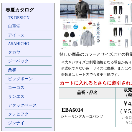
春夏カタログ
TS DESIGN
自重堂
アイトス
ASAHICHO
タカヤ
欲しい商品のカラーとサイズごとの数
ジーベック
※大きいサイズは割増価格となる場合があり
※選択できない色・サイズは廃番、または今
桑和
※数量はカート内でも変更可能です。
ビッグボーン
カートに入れるとさらに割引され
コーコス
販売
品番・品名
（税
サンエス
￥4,
アタックベース
EBA6014
（￥5,
クレヒフク
シャーリングカーゴパンツ
カタロ
￥10
ジンナイ