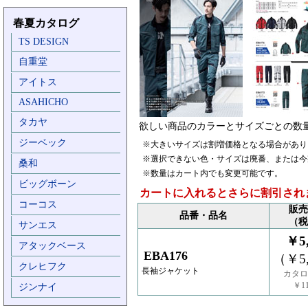
春夏カタログ
TS DESIGN
自重堂
アイトス
ASAHICHO
タカヤ
欲しい商品のカラーとサイズごとの数
ジーベック
※大きいサイズは割増価格となる場合があり
※選択できない色・サイズは廃番、または今
桑和
※数量はカート内でも変更可能です。
ビッグボーン
カートに入れるとさらに割引され
コーコス
販売
品番・品名
（税
サンエス
￥5,
アタックベース
EBA176
（￥5,
クレヒフク
長袖ジャケット
カタロ
￥11
ジンナイ