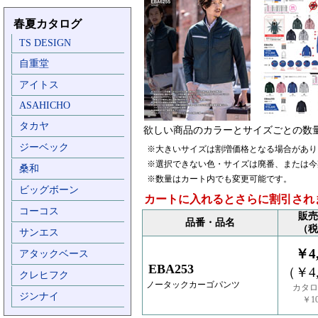
春夏カタログ
TS DESIGN
自重堂
アイトス
ASAHICHO
タカヤ
欲しい商品のカラーとサイズごとの数
ジーベック
※大きいサイズは割増価格となる場合があり
※選択できない色・サイズは廃番、または今
桑和
※数量はカート内でも変更可能です。
ビッグボーン
カートに入れるとさらに割引され
コーコス
販売
品番・品名
（税
サンエス
￥4,
アタックベース
EBA253
（￥4,
クレヒフク
ノータックカーゴパンツ
カタロ
ジンナイ
￥10