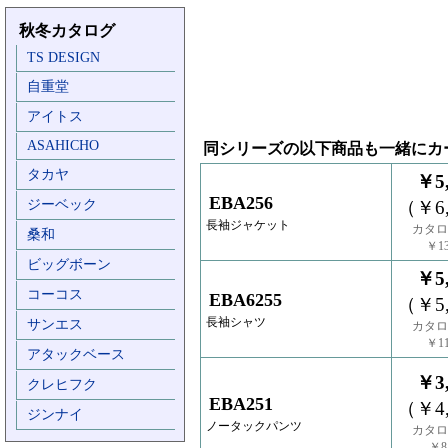
秋冬カタログ
TS DESIGN
自重堂
アイトス
ASAHICHO
同シリーズの以下商品も一緒にカ
タカヤ
￥5,
EBA256
ジーベック
（￥6,
長袖ジャケット
カタロ
桑和
￥13
ビッグボーン
￥5,
コーコス
EBA6255
（￥5,
長袖シャツ
サンエス
カタロ
￥11
アタックベース
￥3,
クレヒフク
EBA251
（￥4,
ジンナイ
ノータックパンツ
カタロ
￥8,