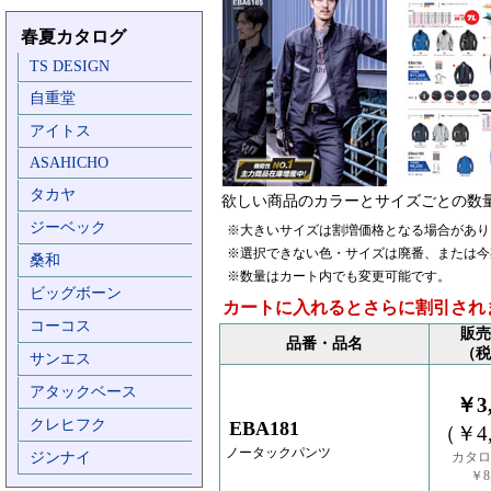
春夏カタログ
TS DESIGN
自重堂
アイトス
ASAHICHO
タカヤ
欲しい商品のカラーとサイズごとの数
ジーベック
※大きいサイズは割増価格となる場合があり
※選択できない色・サイズは廃番、または今
桑和
※数量はカート内でも変更可能です。
ビッグボーン
カートに入れるとさらに割引され
コーコス
販売
品番・品名
（税
サンエス
アタックベース
￥3,
クレヒフク
EBA181
（￥4,
ノータックパンツ
ジンナイ
カタロ
￥8,