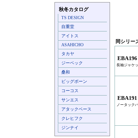
秋冬カタログ
TS DESIGN
自重堂
アイトス
同シリー
ASAHICHO
タカヤ
EBA196
ジーベック
長袖ジャケ
桑和
ビッグボーン
コーコス
EBA191
サンエス
ノータック
アタックベース
クレヒフク
ジンナイ