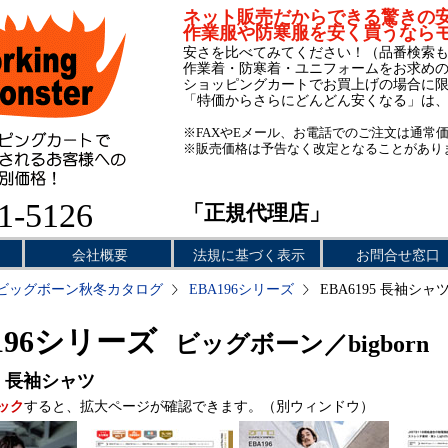
ネット販売だからできる驚きの
作業服や防寒服を安く買うなら
安さを比べてみてください！（品番検索
作業着・防寒着・ユニフォームをお求め
ショッピングカートでお買上げの場合に
「特価からさらにどんどん安くなる」は
※FAXやEメール、お電話でのご注文は通常
※販売価格は予告なく改定となることがあり
1-5126
「正規代理店」
会社概要
法規に基づく表示
お問合せ窓口
ビッグボーン秋冬カタログ
EBA196シリーズ
EBA6195 長袖シャ
196シリーズ
ビッグボーン／bigborn
長袖シャツ
ック
すると、拡大ページが確認できます。（別ウィンドウ）