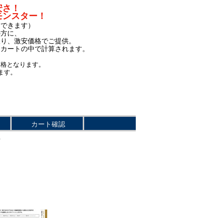
安さ！
モンスター！
もできます）
の方に、
限り、激安価格でご提供。
、カートの中で計算されます。
価格となります。
ます。
カート確認
ツ