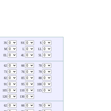
3S
SS
S
M
L
LL
EL
4L
5L
62
66
70
73
76
79
82
85
88
91
95
100
105
110
115
120
130
62
66
70