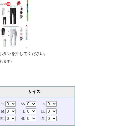
ボタンを押してください。
れます）
サイズ
3S
SS
S
M
L
LL
EL
4L
5L