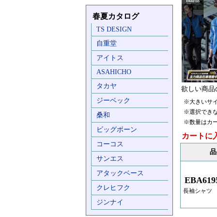
春夏カタログ
TS DESIGN
自重堂
アイトス
ASAHICHO
タカヤ
欲しい商品
ジーベック
※大きいサ
※選択でき
桑和
※数量はカ
ビッグボーン
カートに
コーコス
品
サンエス
アタックベース
EBA619
クレヒフク
長袖シャツ
ジンナイ