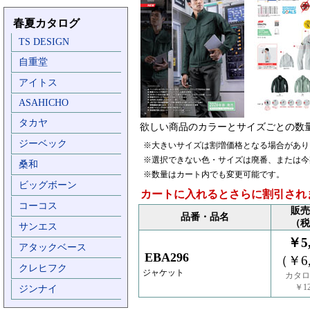
春夏カタログ
TS DESIGN
自重堂
アイトス
ASAHICHO
タカヤ
欲しい商品のカラーとサイズごとの数
ジーベック
※大きいサイズは割増価格となる場合があり
※選択できない色・サイズは廃番、または今
桑和
※数量はカート内でも変更可能です。
ビッグボーン
カートに入れるとさらに割引され
コーコス
販売
品番・品名
（税
サンエス
￥5,
アタックベース
EBA296
（￥6,
クレヒフク
ジャケット
カタロ
￥12
ジンナイ