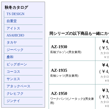
秋冬カタログ
TS DESIGN
自重堂
アイトス
同シリーズの以下商品も一緒にカ
ASAHICHO
￥4,
タカヤ
AZ-1930
（￥5,
ジーベック
長袖ブルゾン(男女兼用)
カタロ
桑和
￥11
ビッグボーン
￥4,
AZ-1935
（￥4,
コーコス
長袖シャツ(男女兼用)
カタロ
サンエス
￥9,
アタックベース
￥3,
AZ-1950
クレヒフク
（￥3,
ワークパンツ(ノータック)(男女兼
ジンナイ
カタロ
用)
￥8,