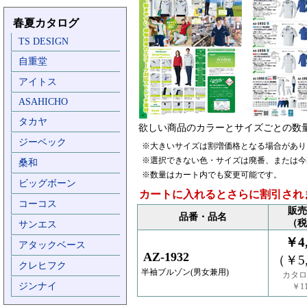
春夏カタログ
TS DESIGN
自重堂
アイトス
ASAHICHO
タカヤ
欲しい商品のカラーとサイズごとの数
ジーベック
※大きいサイズは割増価格となる場合があり
※選択できない色・サイズは廃番、または今
桑和
※数量はカート内でも変更可能です。
ビッグボーン
カートに入れるとさらに割引され
コーコス
販売
品番・品名
（税
サンエス
￥4,
アタックベース
AZ-1932
（￥5,
クレヒフク
半袖ブルゾン(男女兼用)
カタロ
ジンナイ
￥11