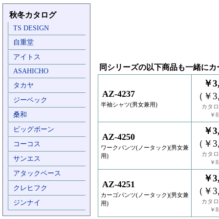
秋冬カタログ
TS DESIGN
自重堂
アイトス
同シリーズの以下商品も一緒にカ
ASAHICHO
￥3,
タカヤ
AZ-4237
（￥3,
ジーベック
半袖シャツ(男女兼用)
カタロ
桑和
￥8,
ビッグボーン
￥3,
AZ-4250
（￥3,
コーコス
ワークパンツ(ノータック)(男女兼
カタロ
用)
サンエス
￥8,
アタックベース
￥3,
AZ-4251
クレヒフク
（￥3,
カーゴパンツ(ノータック)(男女兼
カタロ
ジンナイ
用)
￥8,