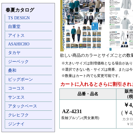
春夏カタログ
TS DESIGN
自重堂
アイトス
ASAHICHO
タカヤ
欲しい商品のカラーとサイズごとの数
ジーベック
※大きいサイズは割増価格となる場合があり
※選択できない色・サイズは廃番、または今
桑和
※数量はカート内でも変更可能です。
ビッグボーン
カートに入れるとさらに割引され
コーコス
販売
品番・品名
（税
サンエス
￥4,
アタックベース
AZ-4231
（￥4,
クレヒフク
長袖ブルゾン(男女兼用)
カタロ
ジンナイ
￥10