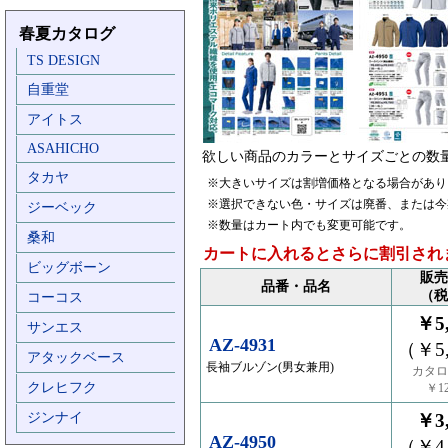
春夏カタログ
TS DESIGN
自重堂
アイトス
ASAHICHO
欲しい商品のカラーとサイズごとの数
タカヤ
※大きいサイズは割増価格となる場合があり
※選択できない色・サイズは廃番、または今
ジーベック
※数量はカート内でも変更可能です。
桑和
カートに入れるとさらに割引され
ビッグボーン
販売
品番・品名
（税
コーコス
￥5,
サンエス
AZ-4931
（￥5,
アタックベース
長袖ブルゾン(男女兼用)
カタロ
クレヒフク
￥12
ジンナイ
￥3,
AZ-4950
（￥4,