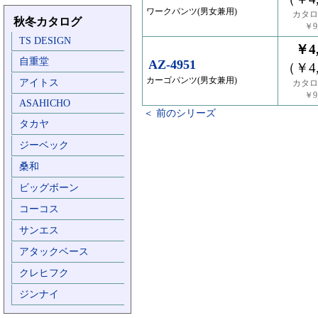
ワークパンツ(男女兼用)
カタロ
秋冬カタログ
￥9,
TS DESIGN
￥4,
自重堂
AZ-4951
（￥4,
カーゴパンツ(男女兼用)
アイトス
カタロ
￥9,
ASAHICHO
＜ 前のシリーズ
タカヤ
ジーベック
桑和
ビッグボーン
コーコス
サンエス
アタックベース
クレヒフク
ジンナイ