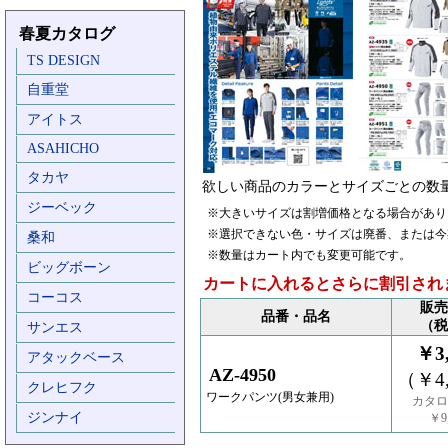
春夏カタログ
TS DESIGN
自重堂
アイトス
ASAHICHO
タカヤ
欲しい商品のカラーとサイズごとの数
ジーベック
※大きいサイズは割増価格となる場合があり
※選択できない色・サイズは廃番、または今
桑和
※数量はカート内でも変更可能です。
ビッグボーン
カートに入れるとさらに割引され
コーコス
販売
品番・品名
（税
サンエス
￥3,
アタックベース
AZ-4950
（￥4,
クレヒフク
ワークパンツ(男女兼用)
カタロ
ジンナイ
￥9,