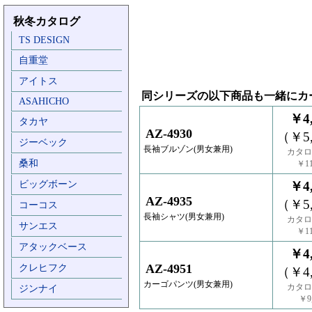
秋冬カタログ
TS DESIGN
自重堂
アイトス
同シリーズの以下商品も一緒にカ
ASAHICHO
￥4,
タカヤ
AZ-4930
（￥5,
ジーベック
長袖ブルゾン(男女兼用)
カタロ
桑和
￥11
ビッグボーン
￥4,
AZ-4935
（￥5,
コーコス
長袖シャツ(男女兼用)
カタロ
サンエス
￥11
アタックベース
￥4,
AZ-4951
クレヒフク
（￥4,
カーゴパンツ(男女兼用)
カタロ
ジンナイ
￥9,