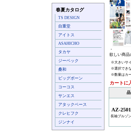
春夏カタログ
TS DESIGN
自重堂
アイトス
ASAHICHO
タカヤ
欲しい商品
ジーベック
※大きいサ
※選択でき
桑和
※数量はカ
ビッグボーン
カートに
コーコス
品
サンエス
アタックベース
AZ-2501
クレヒフク
長袖ブルゾン
ジンナイ