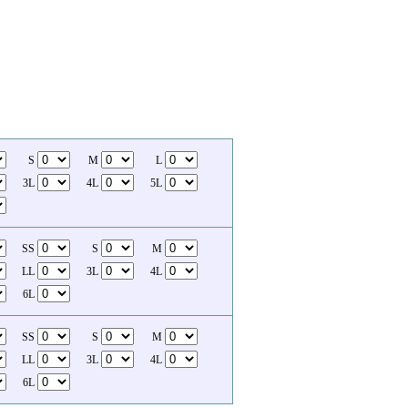
S
M
L
3L
4L
5L
SS
S
M
LL
3L
4L
6L
SS
S
M
LL
3L
4L
6L