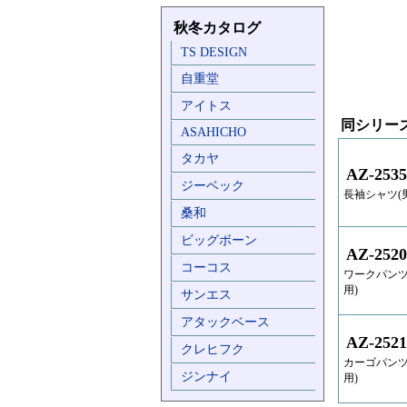
秋冬カタログ
TS DESIGN
自重堂
アイトス
同シリー
ASAHICHO
タカヤ
AZ-2535
ジーベック
長袖シャツ(
桑和
ビッグボーン
AZ-2520
コーコス
ワークパンツ
用)
サンエス
アタックベース
AZ-2521
クレヒフク
カーゴパンツ
ジンナイ
用)