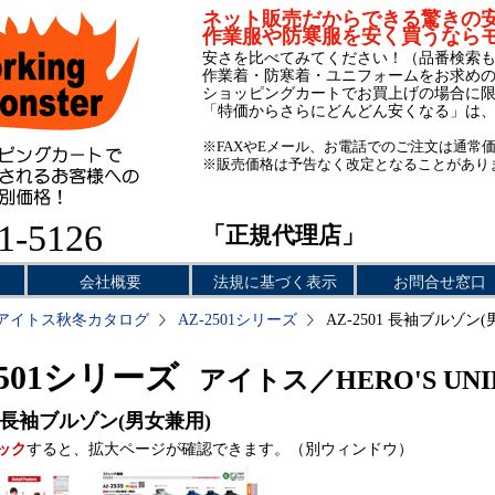
ネット販売だからできる驚きの
作業服や防寒服を安く買うなら
安さを比べてみてください！（品番検索
作業着・防寒着・ユニフォームをお求め
ショッピングカートでお買上げの場合に
「特価からさらにどんどん安くなる」は
※FAXやEメール、お電話でのご注文は通常
※販売価格は予告なく改定となることがあり
1-5126
「正規代理店」
会社概要
法規に基づく表示
お問合せ窓口
アイトス秋冬カタログ
AZ-2501シリーズ
AZ-2501 長袖ブルゾン
2501シリーズ
アイトス／HERO'S UN
長袖ブルゾン(男女兼用)
ック
すると、拡大ページが確認できます。（別ウィンドウ）