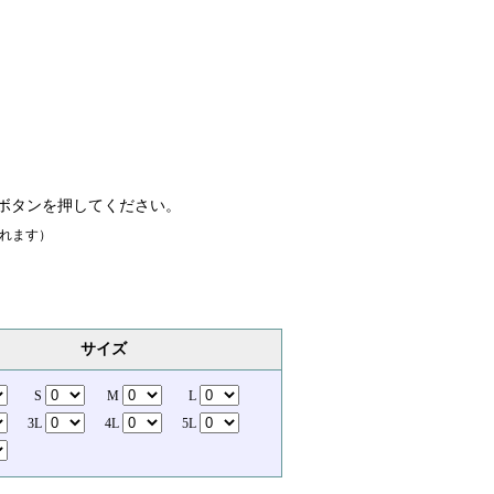
ボタンを押してください。
れます）
サイズ
S
M
L
3L
4L
5L