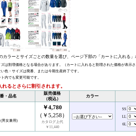
のカラーとサイズごとの数量を選び、ページ下部の「カートに入れる」
イズは割増価格となる場合があります。（カートに入れると割増された価格が表示さ
ない色・サイズは廃番、または今期生産終了です。
ート内でも変更可能です。
入れるとさらに割引されます。
販売価格
番・品名
カラー
（税込）
￥4,780
SS
（￥5,258）
LL
(男女兼用)
カタログ上代
6L
￥11,440