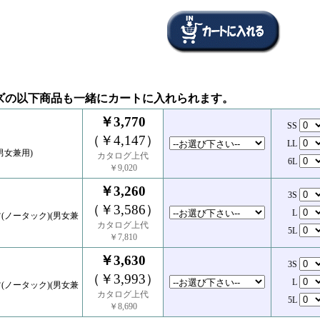
ズの以下商品も一緒にカートに入れられます。
￥3,770
SS
（￥4,147）
LL
男女兼用)
カタログ上代
6L
￥9,020
￥3,260
3S
（￥3,586）
L
(ノータック)(男女兼
カタログ上代
5L
￥7,810
￥3,630
3S
（￥3,993）
L
(ノータック)(男女兼
カタログ上代
5L
￥8,690