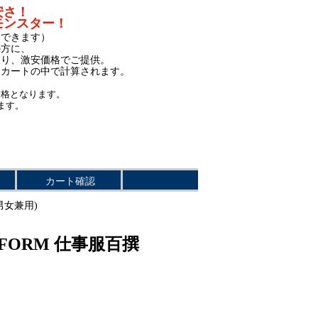
安さ！
モンスター！
もできます）
の方に、
限り、激安価格でご提供。
、カートの中で計算されます。
価格となります。
ます。
カート確認
(男女兼用)
IFORM 仕事服百撰