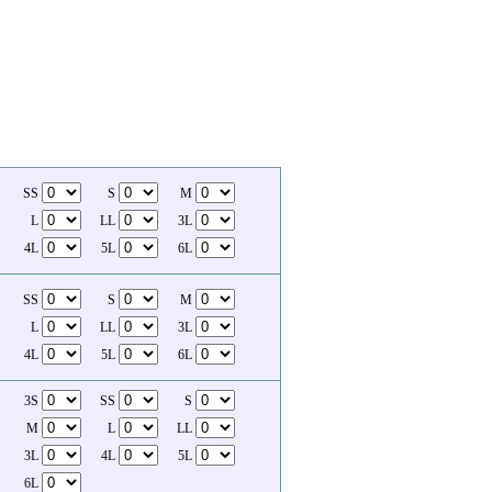
SS
S
M
L
LL
3L
4L
5L
6L
SS
S
M
L
LL
3L
4L
5L
6L
3S
SS
S
M
L
LL
3L
4L
5L
6L