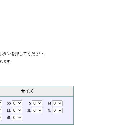
ボタンを押してください。
れます）
サイズ
SS
S
M
LL
3L
4L
6L