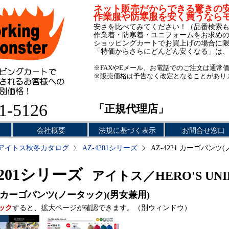
ネット販売だからできる驚きの
作業服や防寒服を安く買うなら
安さを比べてみてください！（品番検索
作業着・防寒着・ユニフォームをお求め
ショッピングカートでお買上げの場合に
「特価からさらにどんどん安くなる」は
※FAXやEメール、お電話でのご注文は通常
※販売価格は予告なく改定となることがあり
1-5126
「正規代理店」
会社概要
法規に基づく表示
お問合せ窓口
アイトス秋冬カタログ
AZ-4201シリーズ
AZ-4221 カーゴパンツ
4201シリーズ
アイトス／HERO'S UN
カーゴパンツ(ノータック)(男女兼用)
ック
すると、拡大ページが確認できます。（別ウィンドウ）