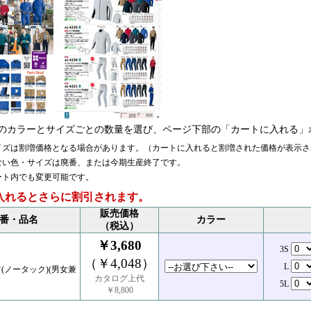
のカラーとサイズごとの数量を選び、ページ下部の「カートに入れる」
イズは割増価格となる場合があります。（カートに入れると割増された価格が表示さ
ない色・サイズは廃番、または今期生産終了です。
ート内でも変更可能です。
入れるとさらに割引されます。
販売価格
番・品名
カラー
（税込）
￥3,680
3S
（￥4,048）
L
(ノータック)(男女兼
カタログ上代
5L
￥8,800