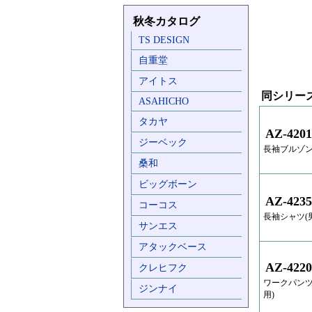
秋冬カタログ
TS DESIGN
自重堂
アイトス
同シリー
ASAHICHO
タカヤ
AZ-4201
ジーベック
長袖ブルゾン
桑和
ビッグボーン
AZ-4235
コーコス
長袖シャツ(
サンエス
アタックベース
AZ-4220
クレヒフク
ワークパンツ
ジンナイ
用)