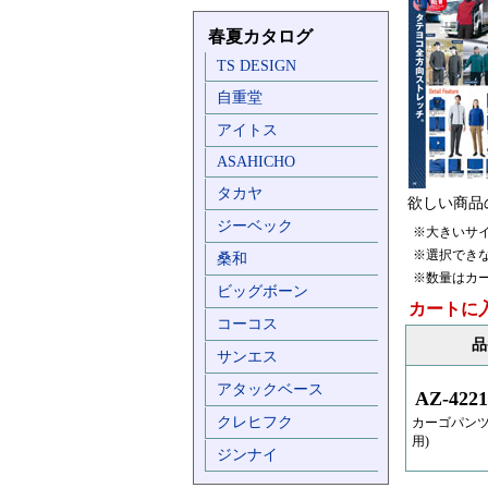
春夏カタログ
TS DESIGN
自重堂
アイトス
ASAHICHO
タカヤ
欲しい商品
ジーベック
※大きいサ
※選択でき
桑和
※数量はカ
ビッグボーン
カートに
コーコス
品
サンエス
アタックベース
AZ-4221
クレヒフク
カーゴパンツ
用)
ジンナイ