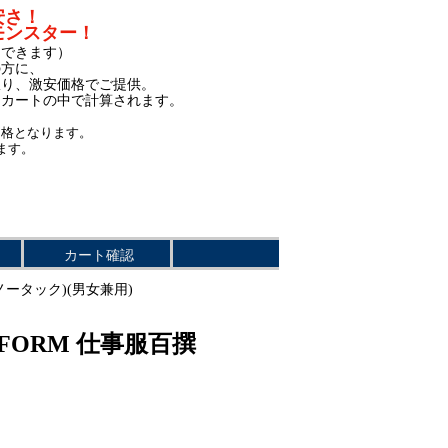
安さ！
モンスター！
もできます）
の方に、
限り、激安価格でご提供。
、カートの中で計算されます。
価格となります。
ます。
カート確認
(ノータック)(男女兼用)
IFORM 仕事服百撰