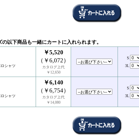
ズの以下商品も一緒にカートに入れられます。
￥5,520
S
（￥6,072）
ポロシャツ
3L
カタログ上代
￥12,650
￥6,140
S
（￥6,754）
ポロシャツ
3L
カタログ上代
￥14,080