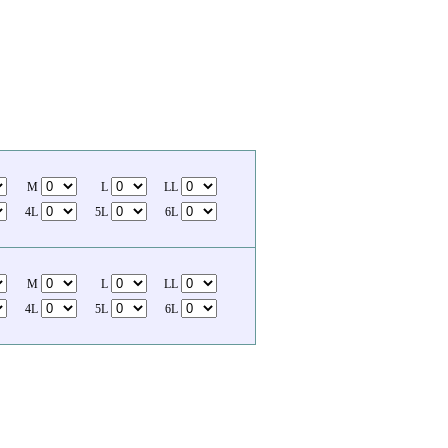
M
L
LL
4L
5L
6L
M
L
LL
4L
5L
6L