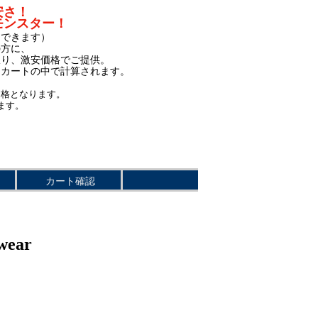
安さ！
モンスター！
もできます）
の方に、
限り、激安価格でご提供。
、カートの中で計算されます。
価格となります。
ます。
カート確認
ト
ear