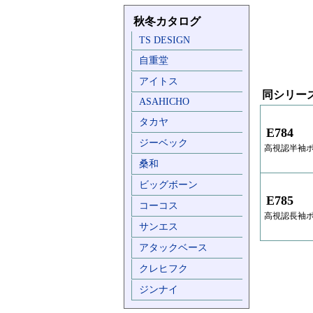
秋冬カタログ
TS DESIGN
自重堂
アイトス
同シリー
ASAHICHO
タカヤ
E784
ジーベック
高視認半袖
桑和
ビッグボーン
E785
コーコス
高視認長袖
サンエス
アタックベース
クレヒフク
ジンナイ