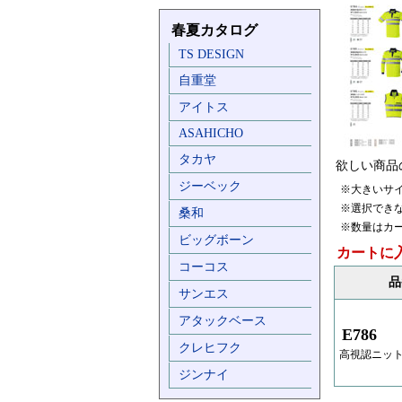
春夏カタログ
TS DESIGN
自重堂
アイトス
ASAHICHO
タカヤ
欲しい商品
ジーベック
※大きいサ
※選択でき
桑和
※数量はカ
ビッグボーン
カートに
コーコス
品
サンエス
アタックベース
E786
クレヒフク
高視認ニッ
ジンナイ