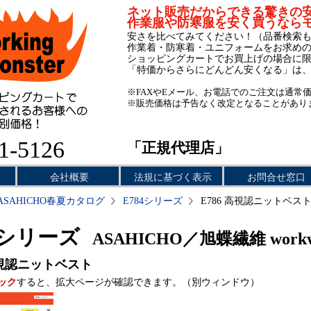
ネット販売だからできる驚きの
作業服や防寒服を安く買うなら
安さを比べてみてください！（品番検索
作業着・防寒着・ユニフォームをお求め
ショッピングカートでお買上げの場合に
「特価からさらにどんどん安くなる」は
※FAXやEメール、お電話でのご注文は通常
※販売価格は予告なく改定となることがあり
1-5126
「正規代理店」
会社概要
法規に基づく表示
お問合せ窓口
ASAHICHO春夏カタログ
E784シリーズ
E786 高視認ニットベス
4シリーズ
ASAHICHO／旭蝶繊維 workw
視認ニットベスト
ック
すると、拡大ページが確認できます。（別ウィンドウ）