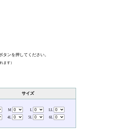
ボタンを押してください。
れます）
サイズ
M
L
LL
4L
5L
6L