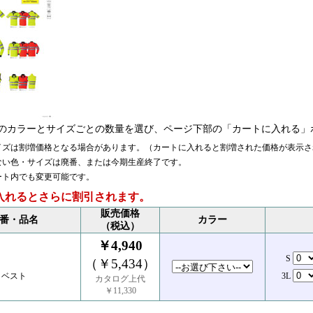
のカラーとサイズごとの数量を選び、ページ下部の「カートに入れる」
イズは割増価格となる場合があります。（カートに入れると割増された価格が表示さ
ない色・サイズは廃番、または今期生産終了です。
ート内でも変更可能です。
入れるとさらに割引されます。
販売価格
番・品名
カラー
（税込）
￥4,940
S
（￥5,434）
トベスト
3L
カタログ上代
￥11,330