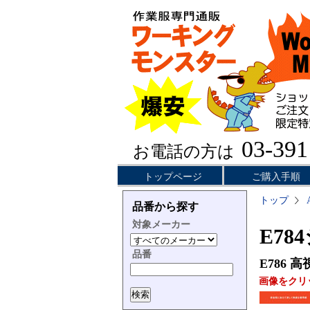
03-391
お電話の方は
トップページ
ご購入手順
トップ
品番から探す
対象メーカー
E78
品番
E786
高
画像をクリ