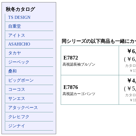
秋冬カタログ
TS DESIGN
自重堂
アイトス
同シリーズの以下商品も一緒にカ
ASAHICHO
￥6,
タカヤ
E7872
（￥6,
ジーベック
高視認長袖ブルゾン
カタロ
￥13
桑和
￥4,
ビッグボーン
E7876
（￥5,
コーコス
高視認カーゴパンツ
カタロ
サンエス
￥11
アタックベース
クレヒフク
ジンナイ