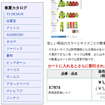
春夏カタログ
TS DESIGN
自重堂
アイトス
ASAHICHO
タカヤ
欲しい商品のカラーとサイズごとの数
ジーベック
※大きいサイズは割増価格となる場合があり
※選択できない色・サイズは廃番、または今
桑和
※数量はカート内でも変更可能です。
ビッグボーン
カートに入れるとさらに割引され
コーコス
販売
品番・品名
（税
サンエス
￥5,
アタックベース
E7874
（￥5,
クレヒフク
高視認長袖シャツ
カタロ
￥12
ジンナイ