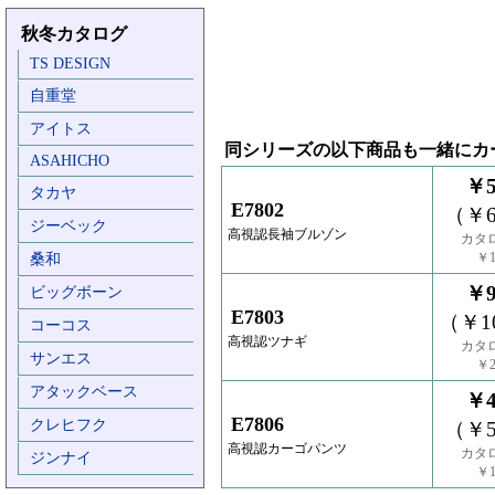
秋冬カタログ
TS DESIGN
自重堂
アイトス
同シリーズの以下商品も一緒にカ
ASAHICHO
￥5
タカヤ
E7802
（￥6
ジーベック
高視認長袖ブルゾン
カタ
￥1
桑和
￥9
ビッグボーン
E7803
（￥10
コーコス
高視認ツナギ
カタ
サンエス
￥2
アタックベース
￥4
E7806
クレヒフク
（￥5
高視認カーゴパンツ
カタ
ジンナイ
￥1