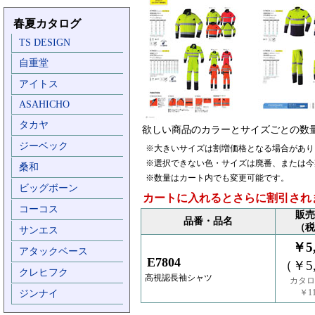
春夏カタログ
TS DESIGN
自重堂
アイトス
ASAHICHO
タカヤ
欲しい商品のカラーとサイズごとの数
ジーベック
※大きいサイズは割増価格となる場合があり
※選択できない色・サイズは廃番、または今
桑和
※数量はカート内でも変更可能です。
ビッグボーン
カートに入れるとさらに割引され
コーコス
販売
品番・品名
（税
サンエス
￥5,
アタックベース
E7804
（￥5,
クレヒフク
高視認長袖シャツ
カタロ
￥11
ジンナイ