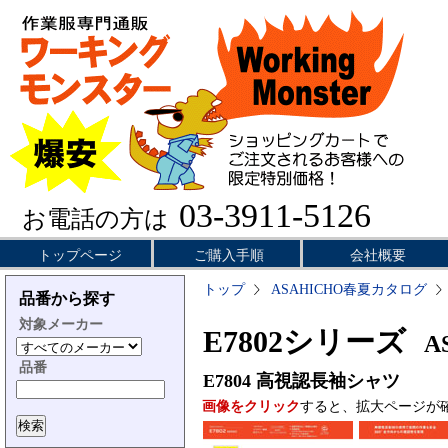
03-3911-5126
お電話の方は
トップページ
ご購入手順
会社概要
トップ
ASAHICHO春夏カタログ
品番から探す
対象メーカー
E7802シリーズ
AS
品番
E7804
高視認長袖シャツ
画像をクリック
すると、拡大ページが