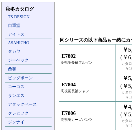
秋冬カタログ
TS DESIGN
自重堂
アイトス
同シリーズの以下商品も一緒にカ
ASAHICHO
￥5,
タカヤ
E7802
（￥6,
ジーベック
高視認長袖ブルゾン
カタロ
￥13
桑和
￥5,
ビッグボーン
E7804
（￥5,
コーコス
高視認長袖シャツ
カタロ
サンエス
￥11
アタックベース
￥4,
E7806
クレヒフク
（￥5,
高視認カーゴパンツ
カタロ
ジンナイ
￥10