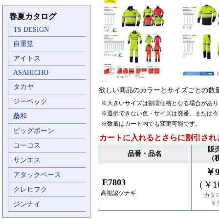
春夏カタログ
TS DESIGN
自重堂
アイトス
ASAHICHO
タカヤ
欲しい商品のカラーとサイズごとの数
ジーベック
※大きいサイズは割増価格となる場合があり
※選択できない色・サイズは廃番、または今
桑和
※数量はカート内でも変更可能です。
ビッグボーン
カートに入れるとさらに割引され
コーコス
販
品番・品名
（
サンエス
￥9
アタックベース
E7803
（￥10
クレヒフク
高視認ツナギ
カタ
￥2
ジンナイ