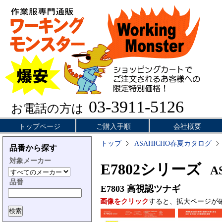
03-3911-5126
お電話の方は
トップページ
ご購入手順
会社概要
トップ
ASAHICHO春夏カタログ
品番から探す
対象メーカー
E7802シリーズ
AS
品番
E7803
高視認ツナギ
画像をクリック
すると、拡大ページが