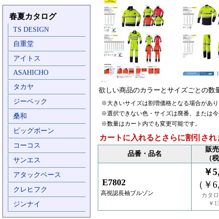
春夏カタログ
TS DESIGN
自重堂
アイトス
ASAHICHO
タカヤ
欲しい商品のカラーとサイズごとの数
ジーベック
※大きいサイズは割増価格となる場合があり
※選択できない色・サイズは廃番、または今
桑和
※数量はカート内でも変更可能です。
ビッグボーン
カートに入れるとさらに割引され
コーコス
販売
品番・品名
（税
サンエス
￥5,
アタックベース
E7802
（￥6,
クレヒフク
高視認長袖ブルゾン
カタロ
￥13
ジンナイ