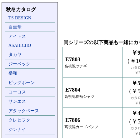
秋冬カタログ
TS DESIGN
自重堂
アイトス
同シリーズの以下商品も一緒にカ
ASAHICHO
￥9
タカヤ
E7803
（￥10
ジーベック
高視認ツナギ
カタ
￥2
桑和
￥5
ビッグボーン
E7804
（￥5
コーコス
高視認長袖シャツ
カタ
サンエス
￥1
アタックベース
￥4
E7806
クレヒフク
（￥5
高視認カーゴパンツ
カタ
ジンナイ
￥1