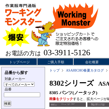
03-3911-5126
お電話の方は
トップページ
ご購入手順
会社概要
トップ
ASAHICHO春夏カタログ
品番から探す
対象メーカー
8302シリーズ
ASA
品番
8305
パンツ(ノータック)
画像をクリック
すると、拡大ページが