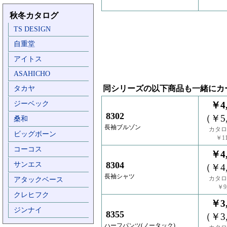
秋冬カタログ
TS DESIGN
自重堂
アイトス
ASAHICHO
同シリーズの以下商品も一緒にカ
タカヤ
ジーベック
￥4,
8302
（￥5,
桑和
長袖ブルゾン
カタロ
ビッグボーン
￥11
コーコス
￥4,
8304
サンエス
（￥4,
長袖シャツ
カタロ
アタックベース
￥9,
クレヒフク
￥3,
ジンナイ
8355
（￥3,
ハーフパンツ(ノータック)