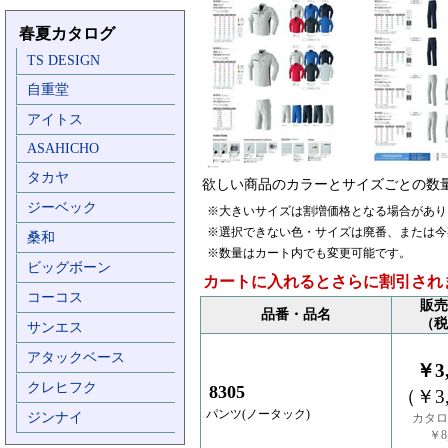
春夏カタログ
TS DESIGN
自重堂
アイトス
ASAHICHO
タカヤ
欲しい商品のカラーとサイズごとの数
ジーベック
※大きいサイズは割増価格となる場合があり
※選択できない色・サイズは廃番、または今
桑和
※数量はカート内でも変更可能です。
ビッグボーン
カートに入れるとさらに割引され
コーコス
販売
品番・品名
（税
サンエス
アタックベース
￥3,
クレヒフク
8305
（￥3,
パンツ(ノータック)
ジンナイ
カタロ
￥8,