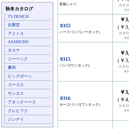
長袖シャツ
カタロ
秋冬カタログ
￥9,
TS DESIGN
￥3,
自重堂
8355
（￥3,
ハーフパンツ(ノータック)
カタロ
アイトス
￥8,
ASAHICHO
タカヤ
￥3,
8315
ジーベック
（￥3,
パンツ(ワンタック)
カタロ
桑和
￥8,
ビッグボーン
コーコス
￥3,
サンエス
8316
（￥4,
アタックベース
カーゴパンツ(ワンタック)
カタロ
クレヒフク
￥8,
ジンナイ