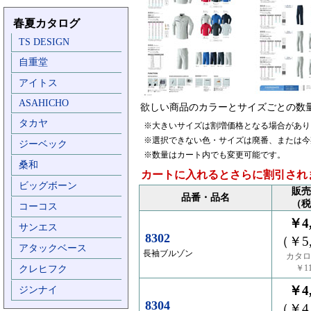
春夏カタログ
TS DESIGN
自重堂
アイトス
ASAHICHO
欲しい商品のカラーとサイズごとの数
タカヤ
※大きいサイズは割増価格となる場合があり
※選択できない色・サイズは廃番、または今
ジーベック
※数量はカート内でも変更可能です。
桑和
カートに入れるとさらに割引され
ビッグボーン
販売
品番・品名
（税
コーコス
￥4,
サンエス
8302
（￥5,
アタックベース
長袖ブルゾン
カタロ
￥11
クレヒフク
￥4,
ジンナイ
8304
（￥4,