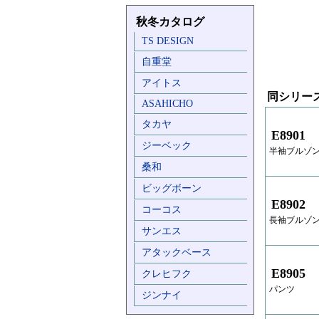
秋冬カタログ
TS DESIGN
自重堂
アイトス
同シリー
ASAHICHO
タカヤ
E8901
ジーベック
半袖ブルゾ
桑和
ビッグボーン
E8902
コーコス
長袖ブルゾ
サンエス
アタックベース
E8905
クレヒフク
パンツ
ジンナイ