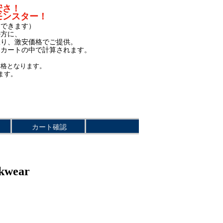
安さ！
モンスター！
もできます）
の方に、
限り、激安価格でご提供。
、カートの中で計算されます。
価格となります。
ます。
カート確認
wear