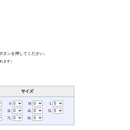
ボタンを押してください。
れます）
サイズ
S
M
L
3L
4L
5L
7L
8L