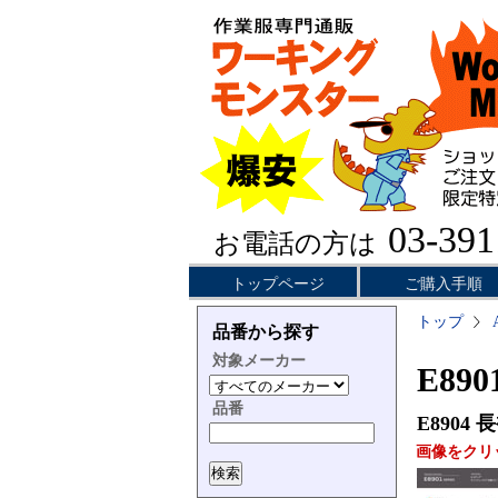
03-391
お電話の方は
トップページ
ご購入手順
トップ
品番から探す
対象メーカー
E89
品番
E8904
長
画像をクリ