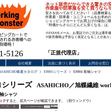
ネット販売だからできる驚きの
作業服や防寒服を安く買うなら
安さを比べてみてください！（品番検索
作業着・防寒着・ユニフォームをお求め
ショッピングカートでお買上げの場合に
「特価からさらにどんどん安くなる」は
※FAXやEメール、お電話でのご注文は通常
※販売価格は予告なく改定となることがあり
1-5126
「正規代理店」
会社概要
法規に基づく表示
お問合せ窓口
ASAHICHO春夏カタログ
E8901シリーズ
E8904 長袖シャツ
01シリーズ
ASAHICHO／旭蝶繊維 work
袖シャツ
ック
すると、拡大ページが確認できます。（別ウィンドウ）