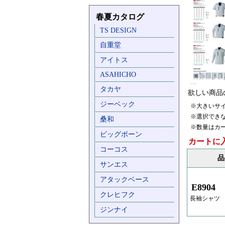
春夏カタログ
TS DESIGN
自重堂
アイトス
ASAHICHO
タカヤ
欲しい商品
ジーベック
※大きいサ
※選択でき
桑和
※数量はカ
ビッグボーン
カートに
コーコス
品
サンエス
アタックベース
E8904
クレヒフク
長袖シャツ
ジンナイ