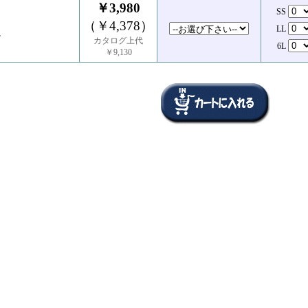
￥3,980
SS
（￥4,378）
LL
ツ
カタログ上代
6L
￥9,130