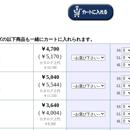
ズの以下商品も一緒にカートに入れられます。
￥4,700
SS
（￥5,170）
LL
ン
カタログ上代
6L
￥10,780
￥5,040
SS
（￥5,544）
LL
ン
カタログ上代
6L
￥11,550
￥3,640
SS
（￥4,004）
LL
カタログ上代
6L
￥8,360