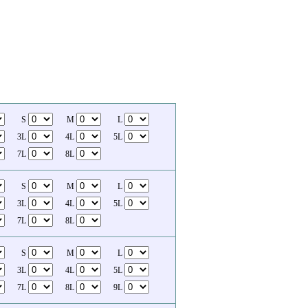
S
M
L
3L
4L
5L
7L
8L
S
M
L
3L
4L
5L
7L
8L
S
M
L
3L
4L
5L
7L
8L
9L