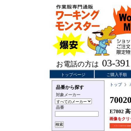
03-391
お電話の方は
トップページ
ご購入手順
トップ
品番から探す
対象メーカー
700
品番
E7802
高
画像をクリ