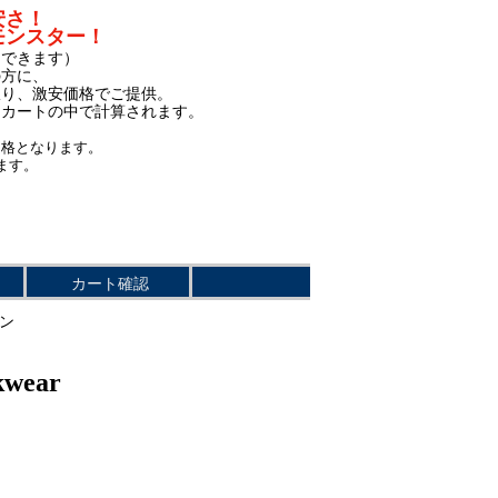
安さ！
モンスター！
もできます）
の方に、
限り、激安価格でご提供。
、カートの中で計算されます。
価格となります。
ます。
カート確認
ゾン
wear