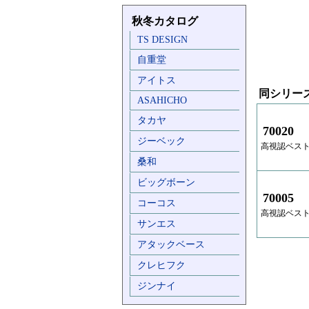
秋冬カタログ
TS DESIGN
自重堂
アイトス
同シリー
ASAHICHO
タカヤ
70020
ジーベック
高視認ベス
桑和
ビッグボーン
70005
コーコス
高視認ベス
サンエス
アタックベース
クレヒフク
ジンナイ