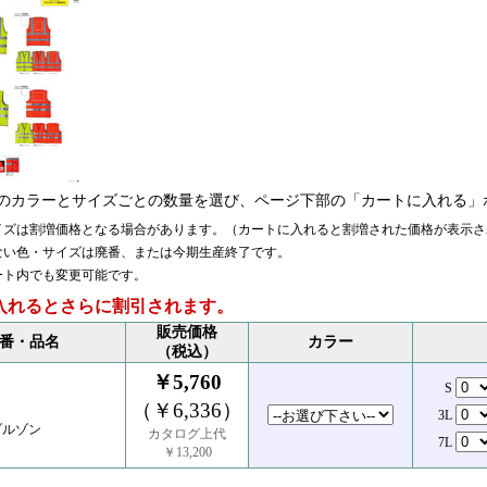
のカラーとサイズごとの数量を選び、ページ下部の「カートに入れる」
イズは割増価格となる場合があります。（カートに入れると割増された価格が表示さ
ない色・サイズは廃番、または今期生産終了です。
ート内でも変更可能です。
入れるとさらに割引されます。
販売価格
番・品名
カラー
（税込）
￥5,760
S
（￥6,336）
3L
ブルゾン
カタログ上代
7L
￥13,200