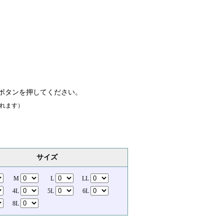
ボタンを押してください。
れます）
サイズ
M
L
LL
4L
5L
6L
8L