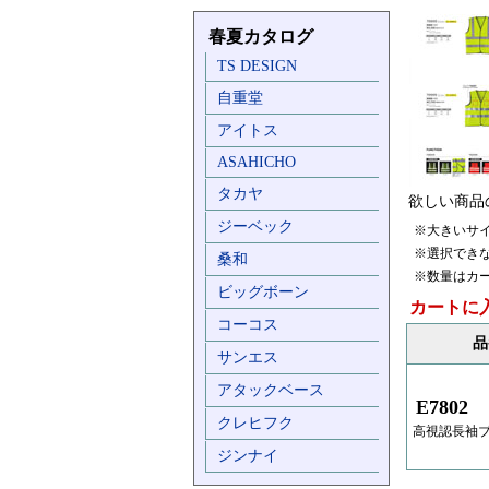
春夏カタログ
TS DESIGN
自重堂
アイトス
ASAHICHO
タカヤ
欲しい商品
ジーベック
※大きいサ
※選択でき
桑和
※数量はカ
ビッグボーン
カートに
コーコス
品
サンエス
アタックベース
E7802
クレヒフク
高視認長袖
ジンナイ