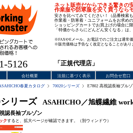
ネット販売だからできる驚きの
作業服や防寒服を安く買うなら
安さを比べてみてください！（品番検索
作業着・防寒着・ユニフォームをお求め
ショッピングカートでお買上げの場合に
「特価からさらにどんどん安くなる」は
※FAXやEメール、お電話でのご注文は通常
※販売価格は予告なく改定となることがあり
1-5126
「正規代理店」
会社概要
法規に基づく表示
お問合せ窓口
ASAHICHO春夏カタログ
70020シリーズ
E7802 高視認長袖ブル
20シリーズ
ASAHICHO／旭蝶繊維 work
視認長袖ブルゾン
ック
すると、拡大ページが確認できます。（別ウィンドウ）