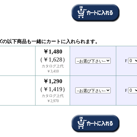
ズの以下商品も一緒にカートに入れられます。
￥1,480
（￥1,628）
F
ト
カタログ上代
￥3,410
￥1,290
（￥1,419）
F
ト
カタログ上代
￥2,970