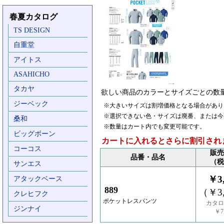
春夏カタログ
TS DESIGN
自重堂
アイトス
ASAHICHO
タカヤ
欲しい商品のカラーとサイズごとの数
ジーベック
※大きいサイズは割増価格となる場合があり
※選択できない色・サイズは廃番、または今
桑和
※数量はカート内でも変更可能です。
ビッグボーン
カートに入れるとさらに割引され
コーコス
販売
品番・品名
（税
サンエス
￥3,
アタックベース
889
（￥3,
クレヒフク
ポケットレスパンツ
カタロ
ジンナイ
￥7,