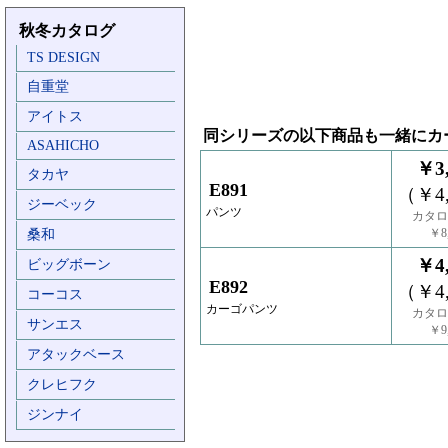
秋冬カタログ
TS DESIGN
自重堂
アイトス
同シリーズの以下商品も一緒にカ
ASAHICHO
￥3,
タカヤ
E891
（￥4,
ジーベック
パンツ
カタロ
￥8,
桑和
￥4,
ビッグボーン
E892
（￥4,
コーコス
カーゴパンツ
カタロ
サンエス
￥9,
アタックベース
クレヒフク
ジンナイ