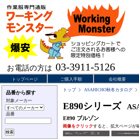
03-3911-5126
お電話の方は
トップページ
ご購入手順
会社概要
トップ
ASAHICHO秋冬カタログ
品番から探す
対象メーカー
E890シリーズ
ASA
品番
E890
ブルゾン
画像をクリック
すると、拡大ページが