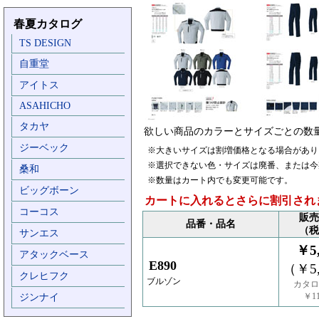
春夏カタログ
TS DESIGN
自重堂
アイトス
ASAHICHO
タカヤ
欲しい商品のカラーとサイズごとの数
ジーベック
※大きいサイズは割増価格となる場合があり
※選択できない色・サイズは廃番、または今
桑和
※数量はカート内でも変更可能です。
ビッグボーン
カートに入れるとさらに割引され
コーコス
販売
品番・品名
（税
サンエス
￥5,
アタックベース
E890
（￥5,
クレヒフク
ブルゾン
カタロ
￥11
ジンナイ