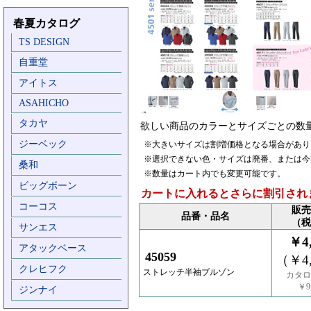
春夏カタログ
TS DESIGN
自重堂
アイトス
ASAHICHO
タカヤ
欲しい商品のカラーとサイズごとの数
ジーベック
※大きいサイズは割増価格となる場合があり
※選択できない色・サイズは廃番、または今
桑和
※数量はカート内でも変更可能です。
ビッグボーン
カートに入れるとさらに割引され
コーコス
販売
品番・品名
（税
サンエス
￥4,
アタックベース
45059
（￥4,
クレヒフク
ストレッチ半袖ブルゾン
カタロ
￥9,
ジンナイ