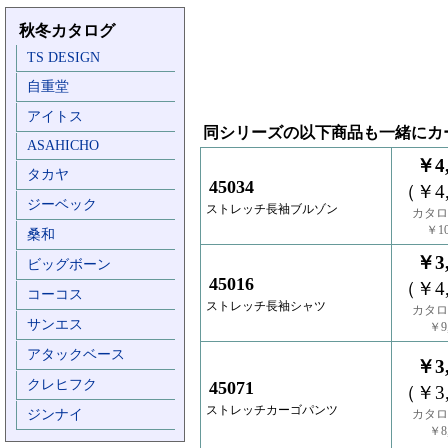
秋冬カタログ
TS DESIGN
自重堂
アイトス
同シリーズの以下商品も一緒にカ
ASAHICHO
￥4,
タカヤ
45034
（￥4,
ジーベック
ストレッチ長袖ブルゾン
カタロ
￥10
桑和
￥3,
ビッグボーン
45016
（￥4,
コーコス
ストレッチ長袖シャツ
カタロ
サンエス
￥9,
アタックベース
￥3,
クレヒフク
45071
（￥3,
ストレッチカーゴパンツ
ジンナイ
カタロ
￥8,