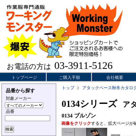
03-3911-5126
お電話の方は
トップページ
ご購入手順
会社概要
トップ
アタックベース秋冬カタロ
品番から探す
対象メーカー
0134シリーズ
アタッ
品番
0134
ブルゾン
画像をクリック
すると、拡大ページが