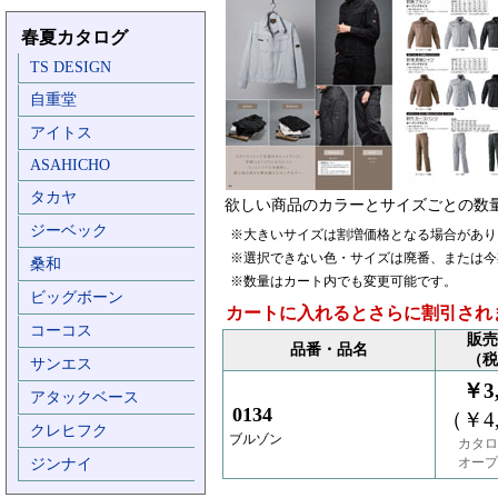
春夏カタログ
TS DESIGN
自重堂
アイトス
ASAHICHO
タカヤ
欲しい商品のカラーとサイズごとの数
ジーベック
※大きいサイズは割増価格となる場合があり
※選択できない色・サイズは廃番、または今
桑和
※数量はカート内でも変更可能です。
ビッグボーン
カートに入れるとさらに割引され
コーコス
販売
品番・品名
（税
サンエス
￥3,
アタックベース
0134
（￥4,
クレヒフク
ブルゾン
カタロ
オープ
ジンナイ