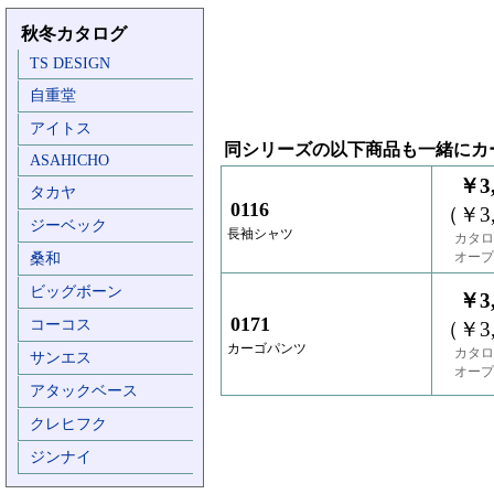
秋冬カタログ
TS DESIGN
自重堂
アイトス
同シリーズの以下商品も一緒にカ
ASAHICHO
￥3,
タカヤ
0116
（￥3,
ジーベック
長袖シャツ
カタロ
オープ
桑和
ビッグボーン
￥3,
0171
コーコス
（￥3,
カーゴパンツ
カタロ
サンエス
オープ
アタックベース
クレヒフク
ジンナイ