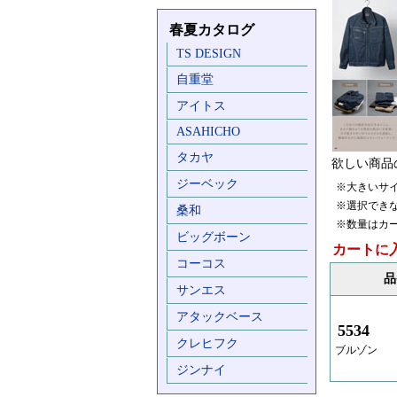
春夏カタログ
TS DESIGN
自重堂
アイトス
ASAHICHO
タカヤ
欲しい商品
ジーベック
※大きいサ
※選択でき
桑和
※数量はカ
ビッグボーン
カートに
コーコス
品
サンエス
アタックベース
5534
クレヒフク
ブルゾン
ジンナイ