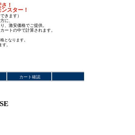
安さ！
モンスター！
もできます）
の方に、
限り、激安価格でご提供。
、カートの中で計算されます。
価格となります。
ます。
カート確認
SE