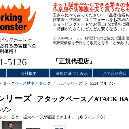
ネット販売だからできる驚きの
作業服や防寒服を安く買うなら
安さを比べてみてください！（品番検索
作業着・防寒着・ユニフォームをお求め
ショッピングカートでお買上げの場合に
「特価からさらにどんどん安くなる」は
※FAXやEメール、お電話でのご注文は通常
※販売価格は予告なく改定となることがあり
1-5126
「正規代理店」
会社概要
法規に基づく表示
お問合せ窓口
アタックベース秋冬カタログ
5534シリーズ
5534 ブルゾン
4シリーズ
アタックベース／ATACK BA
ルゾン
ック
すると、拡大ページが確認できます。（別ウィンドウ）