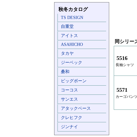
秋冬カタログ
TS DESIGN
自重堂
アイトス
同シリー
ASAHICHO
タカヤ
5516
ジーベック
長袖シャツ
桑和
ビッグボーン
5571
コーコス
カーゴパン
サンエス
アタックベース
クレヒフク
ジンナイ