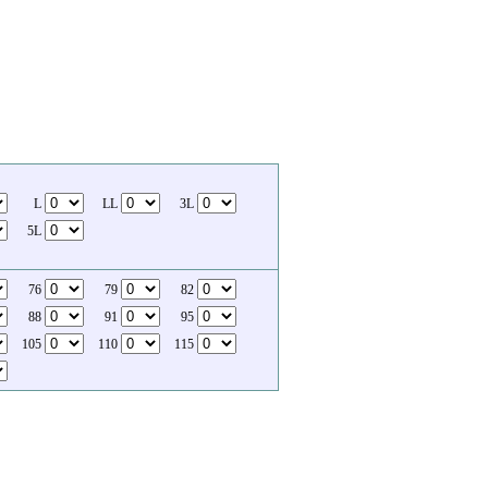
L
LL
3L
5L
76
79
82
88
91
95
105
110
115